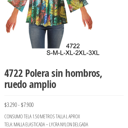
ropa,
accumark , Mol
Graduaciones,
pdf , Moldes A
Ploteo y
Gerber , Santia
Digitalización
accumark,
,www.patrones
Moldes en
pdf, Moldes
Accumark
Gerber,
Santiago-
Chile.
4722 Polera sin hombros,
ruedo amplio
Rango
$
3.290
-
$
7.900
de
CONSUMO TELA 1.50 METROS TALLA L APROX
precios:
TELA: MALLA ELASTICADA – LYCRA NYLON DELGADA