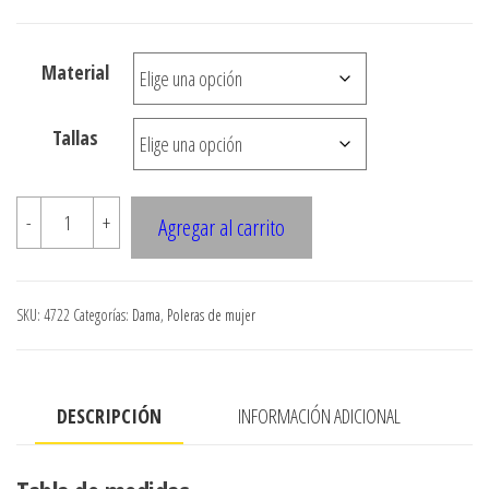
desde
$3.290
Material
hasta
$7.900
Tallas
4722
-
+
Agregar al carrito
Polera
sin
hombros,
SKU:
4722
Categorías:
Dama
,
Poleras de mujer
ruedo
amplio
cantidad
DESCRIPCIÓN
INFORMACIÓN ADICIONAL