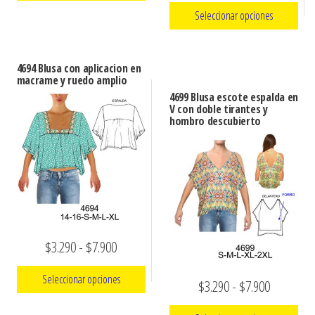
de
Seleccionar opciones
Este
desde
precios:
producto
$3.290
Este
desde
tiene
hasta
producto
4694 Blusa con aplicacion en
$3.290
múltiples
macrame y ruedo amplio
tiene
$7.900
hasta
4699 Blusa escote espalda en
variantes.
múltiples
V con doble tirantes y
Las
$7.900
hombro descubierto
variantes.
opciones
Las
se
opciones
pueden
se
elegir
pueden
en
elegir
la
Rango
$
3.290
-
$
7.900
en
página
la
de
de
Seleccionar opciones
Rango
$
3.290
-
$
7.900
página
precios:
producto
de
de
Este