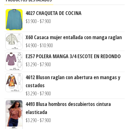
4027 CHAQUETA DE COCINA
Rango
$
3.900
-
$
7.900
de
precios:
X60 Casaca mujer entallada con manga raglan
desde
Rango
$
4.900
-
$
10.900
$3.900
de
E257 POLERA MANGA 3/4 ESCOTE EN REDONDO
hasta
precios:
Rango
$
3.290
-
$
7.900
$7.900
desde
de
4612 Bluson raglan con abertura en mangas y
$4.900
precios:
costados
hasta
desde
Rango
$
3.290
-
$
7.900
$10.900
$3.290
de
4493 Blusa hombros descubiertos cintura
hasta
precios:
elasticada
$7.900
desde
Rango
$
3.290
-
$
7.900
$3.290
de