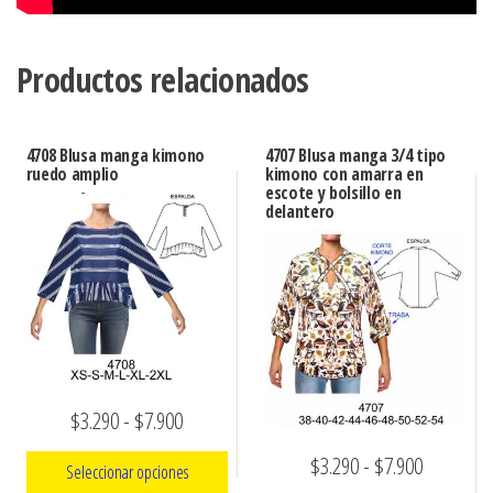
Productos relacionados
4708 Blusa manga kimono
4707 Blusa manga 3/4 tipo
ruedo amplio
kimono con amarra en
escote y bolsillo en
delantero
Rango
$
3.290
-
$
7.900
de
Rango
$
3.290
-
$
7.900
Seleccionar opciones
precios: