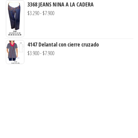
de
3368 JEANS NINA A LA CADERA
hasta
precios:
Rango
$
3.290
-
$
7.900
$7.900
desde
de
$3.290
precios:
hasta
desde
4147 Delantal con cierre cruzado
$7.900
$3.290
Rango
$
3.900
-
$
7.900
hasta
de
$7.900
precios:
desde
$3.900
hasta
$7.900