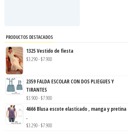
PRODUCTOS DESTACADOS
1325 Vestido de fiesta
Rango
$
3.290
-
$
7.900
de
precios:
2359 FALDA ESCOLAR CON DOS PLIEGUES Y
desde
TIRANTES
$3.290
Rango
$
3.900
-
$
7.900
hasta
de
$7.900
4666 Blusa escote elasticado , manga y pretina
precios:
.
desde
Rango
$
3.290
-
$
7.900
$3.900