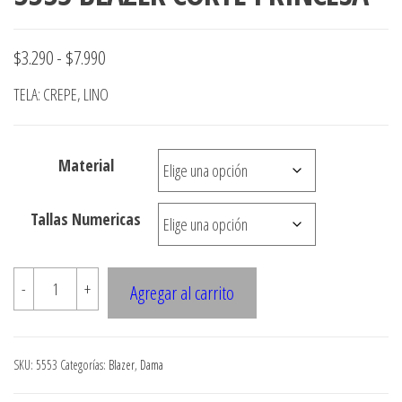
Rango
$
3.290
-
$
7.990
de
TELA: CREPE, LINO
precios:
desde
Material
$3.290
hasta
Tallas Numericas
$7.990
5553
-
+
Agregar al carrito
BLAZER
CORTE
PRINCESA
SKU:
5553
Categorías:
Blazer
,
Dama
cantidad