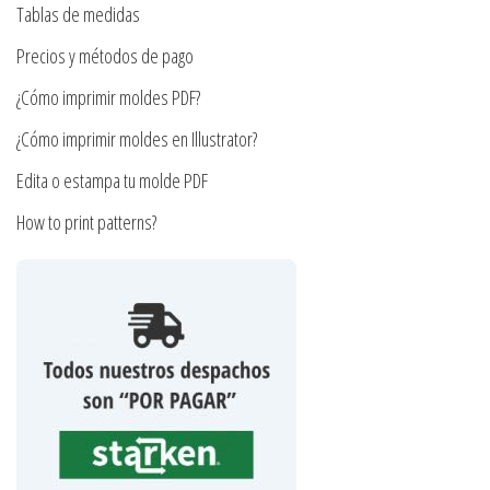
la
en
Tablas de medidas
página
la
Precios y métodos de pago
de
página
producto
¿Cómo imprimir moldes PDF?
de
producto
¿Cómo imprimir moldes en Illustrator?
Edita o estampa tu molde PDF
How to print patterns?