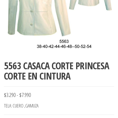
ropa,
accumark , Mol
Graduaciones,
pdf , Moldes A
Ploteo y
Gerber , Santia
Digitalización
accumark,
,www.patrones
Moldes en
pdf, Moldes
Accumark
Gerber,
Santiago-
Chile.
5563 CASACA CORTE PRINCESA
CORTE EN CINTURA
Rango
$
3.290
-
$
7.990
de
TELA: CUERO ,GAMUZA
precios: