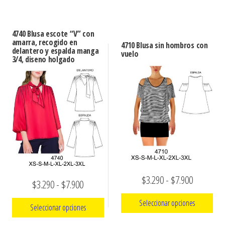
desde
Este
desde
producto
$3.290
producto
tiene
$3.290
hasta
4740 Blusa escote “V” con
tiene
múltiples
amarra, recogido en
hasta
4710 Blusa sin hombros con
$7.900
delantero y espalda manga
múltiples
vuelo
variantes.
3/4, diseno holgado
$7.900
variantes.
Las
Las
opciones
opciones
se
se
pueden
pueden
elegir
elegir
en
en
la
la
página
Rango
$
3.290
-
$
7.900
página
de
Rango
$
3.290
-
$
7.900
de
de
producto
de
Seleccionar opciones
producto
Seleccionar opciones
precios:
precios: