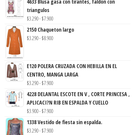
4633 Blusa gasa con tirantes, faldon con
triangulos
Rango
$
3.290
-
$
7.900
de
2150 Chaqueton largo
precios:
Rango
$
3.290
-
$
8.900
desde
de
$3.290
precios:
hasta
desde
E120 POLERA CRUZADA CON HEBILLA EN EL
$7.900
$3.290
CENTRO, MANGA LARGA
hasta
Rango
$
3.290
-
$
7.900
$8.900
de
4228 DELANTAL ESCOTE EN V , CORTE PRINCESA ,
precios:
APLICACI?N RIB EN ESPALDA Y CUELLO
desde
Rango
$
3.900
-
$
7.900
$3.290
de
1338 Vestido de fiesta sin espalda.
hasta
precios:
Rango
$
3.290
-
$
7.900
$7.900