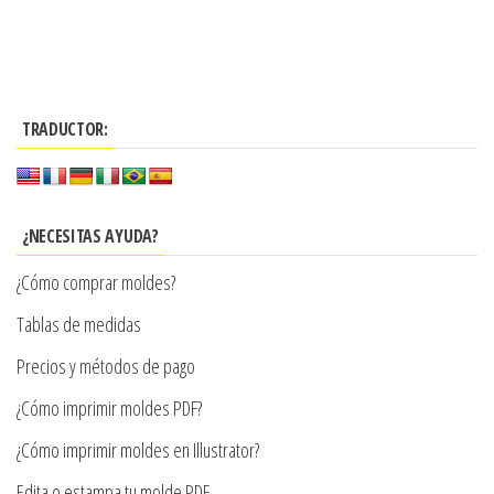
Este
desde
Este
desde
producto
$3.290
producto
$3.290
tiene
tiene
hasta
hasta
múltiples
múltiples
$7.900
$7.900
variantes.
TRADUCTOR:
variantes.
Las
Las
opciones
opciones
se
se
¿NECESITAS AYUDA?
pueden
pueden
elegir
¿Cómo comprar moldes?
elegir
en
en
Tablas de medidas
la
la
Precios y métodos de pago
página
página
de
¿Cómo imprimir moldes PDF?
de
producto
producto
¿Cómo imprimir moldes en Illustrator?
Edita o estampa tu molde PDF