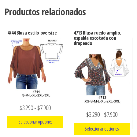
Productos relacionados
4744 Blusa estilo oversize
4713 Blusa ruedo amplio,
espalda escotada con
drapeado
Rango
$
3.290
-
$
7.900
Rango
$
3.290
-
$
7.900
de
Seleccionar opciones
de
precios:
Seleccionar opciones
precios:
Este