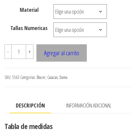
desde
Material
$3.290
hasta
Tallas Numericas
$7.990
5563
-
+
Agregar al carrito
CASACA
CORTE
PRINCESA
SKU:
5563
Categorías:
Blazer
,
Casacas
,
Dama
CORTE
EN
CINTURA
DESCRIPCIÓN
INFORMACIÓN ADICIONAL
cantidad
Tabla de medidas