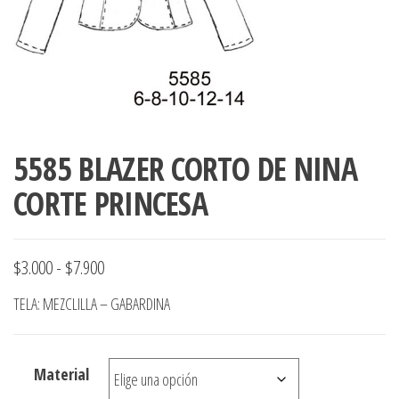
ropa,
accumark , Mol
Graduaciones,
pdf , Moldes A
Ploteo y
Gerber , Santia
Digitalización
accumark,
,www.patrones
Moldes en
pdf, Moldes
Accumark
5585 BLAZER CORTO DE NINA
Gerber,
Santiago-
CORTE PRINCESA
Chile.
Rango
$
3.000
-
$
7.900
de
TELA: MEZCLILLA – GABARDINA
precios:
desde
Material
$3.000