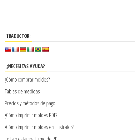
múltiples
Este
desde
$7.900
variantes.
producto
$3.290
Las
tiene
hasta
opciones
múltiples
$8.990
se
TRADUCTOR:
variantes.
pueden
Las
elegir
opciones
en
se
¿NECESITAS AYUDA?
la
pueden
¿Cómo comprar moldes?
página
elegir
de
en
Tablas de medidas
producto
la
Precios y métodos de pago
página
¿Cómo imprimir moldes PDF?
de
producto
¿Cómo imprimir moldes en Illustrator?
Edita o estampa tu molde PDF