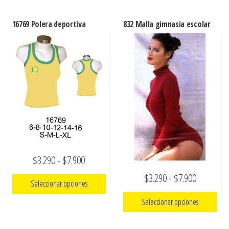
16769 Polera deportiva
832 Malla gimnasia escolar
Rango
$
3.290
-
$
7.900
de
Rango
$
3.290
-
$
7.900
Seleccionar opciones
precios:
de
Seleccionar opciones
Este
desde
precios:
producto
$3.290
Este
desde