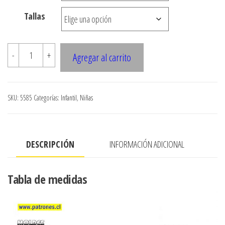
hasta
Tallas
$7.900
5585
-
+
Agregar al carrito
BLAZER
CORTO
DE
SKU:
5585
Categorías:
Infantil
,
Niñas
NINA
CORTE
PRINCESA
DESCRIPCIÓN
INFORMACIÓN ADICIONAL
cantidad
Tabla de medidas