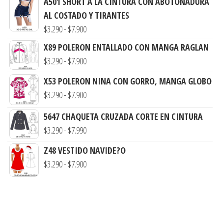
A501 SHORT A LA CINTURA CON ABOTONADURA
AL COSTADO Y TIRANTES
Rango
$
3.290
-
$
7.900
de
X89 POLERON ENTALLADO CON MANGA RAGLAN
precios:
Rango
$
3.290
-
$
7.900
desde
de
X53 POLERON NINA CON GORRO, MANGA GLOBO
$3.290
precios:
Rango
$
3.290
-
$
7.900
hasta
desde
de
$7.900
$3.290
5647 CHAQUETA CRUZADA CORTE EN CINTURA
precios:
hasta
Rango
$
3.290
-
$
7.990
desde
$7.900
de
$3.290
Z48 VESTIDO NAVIDE?O
precios:
hasta
Rango
$
3.290
-
$
7.900
desde
$7.900
de
$3.290
precios:
hasta
desde
$7.990
$3.290