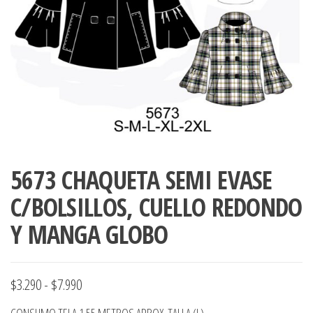
ropa,
accumark , Mol
Graduaciones,
pdf , Moldes A
Ploteo y
Gerber , Santia
Digitalización
accumark,
,www.patrones
Moldes en
pdf, Moldes
Accumark
Gerber,
Santiago-
Chile.
5673 CHAQUETA SEMI EVASE
C/BOLSILLOS, CUELLO REDONDO
Y MANGA GLOBO
Rango
$
3.290
-
$
7.990
de