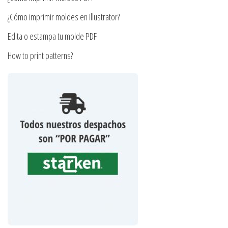
de
producto
¿Cómo imprimir moldes en Illustrator?
Edita o estampa tu molde PDF
How to print patterns?