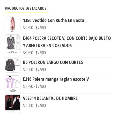
PRODUCTOS DESTACADOS
1350 Vestido Con Rucha En Basta
Rango
$
3.290
-
$
7.900
de
E404 POLERA ESCOTE V, CON CORTE BAJO BUSTO
precios:
Y ABERTURA EN COSTADOS
desde
Rango
$
3.290
-
$
7.900
$3.290
de
B6 POLERON LARGO CON CORTES
hasta
precios:
Rango
$
3.900
-
$
7.990
$7.900
desde
de
E216 Polera manga raglan escote V
$3.290
precios:
Rango
$
3.290
-
$
7.900
hasta
desde
de
$7.900
VES314 DELANTAL DE HOMBRE
$3.900
precios:
Rango
$
3.900
-
$
7.900
hasta
desde
de
$7.990
$3.290