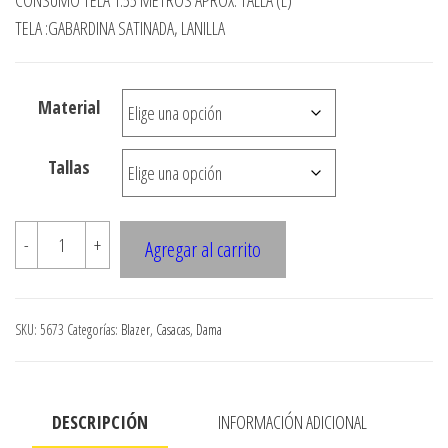
CONSUMO TELA 1.55 METROS APROX. TALLA (L)
precios:
TELA :GABARDINA SATINADA, LANILLA
desde
$3.290
Material
hasta
$7.990
Tallas
5673
-
+
Agregar al carrito
CHAQUETA
SEMI
EVASE
SKU:
5673
Categorías:
Blazer
,
Casacas
,
Dama
C/BOLSILLOS,
CUELLO
REDONDO
DESCRIPCIÓN
INFORMACIÓN ADICIONAL
Y