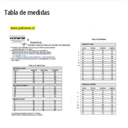
MANGA
GLOBO
Tabla de medidas
cantidad