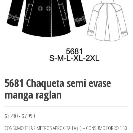
ropa,
accumark , Mol
Graduaciones,
pdf , Moldes A
Ploteo y
Gerber , Santia
Digitalización
accumark,
,www.patrones
Moldes en
pdf, Moldes
Accumark
Gerber,
Santiago-
Chile.
5681 Chaqueta semi evase
manga raglan
Rango
$
3.290
-
$
7.990
de
CONSUMO TELA 2 METROS APROX. TALLA (L) – CONSUMO FORRO 1.50