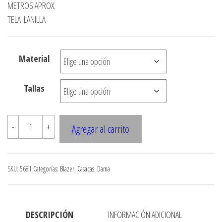
precios:
METROS APROX.
desde
TELA :LANILLA
$3.290
hasta
Material
$7.990
Tallas
5681
-
+
Agregar al carrito
Chaqueta
semi
evase
SKU:
5681
Categorías:
Blazer
,
Casacas
,
Dama
manga
raglan
cantidad
DESCRIPCIÓN
INFORMACIÓN ADICIONAL