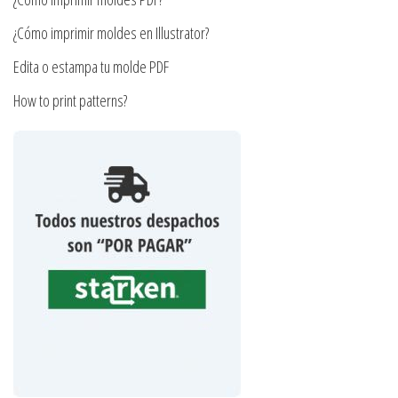
producto
de
producto
¿Cómo imprimir moldes en Illustrator?
Edita o estampa tu molde PDF
How to print patterns?