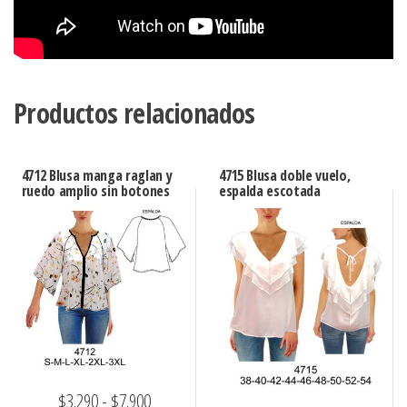
Productos relacionados
4712 Blusa manga raglan y
4715 Blusa doble vuelo,
ruedo amplio sin botones
espalda escotada
Rango
$
3.290
-
$
7.900