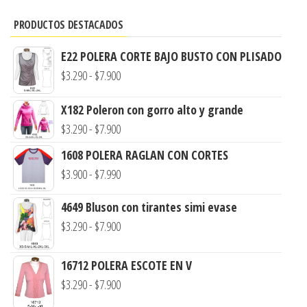
PRODUCTOS DESTACADOS
E22 POLERA CORTE BAJO BUSTO CON PLISADO
Rango
$
3.290
-
$
7.900
de
X182 Poleron con gorro alto y grande
precios:
Rango
$
3.290
-
$
7.900
desde
de
$3.290
1608 POLERA RAGLAN CON CORTES
precios:
hasta
Rango
$
3.900
-
$
7.990
desde
$7.900
de
$3.290
4649 Bluson con tirantes simi evase
precios:
hasta
Rango
$
3.290
-
$
7.900
desde
$7.900
de
$3.900
precios:
16712 POLERA ESCOTE EN V
hasta
desde
Rango
$
3.290
-
$
7.900
$7.990
$3.290
de