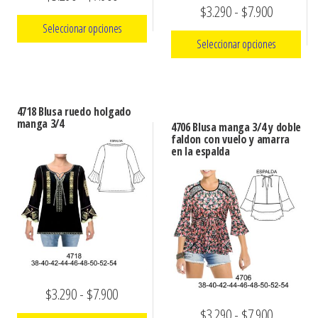
Rango
$
3.290
-
$
7.900
de
Seleccionar opciones
de
precios:
Seleccionar opciones
precios:
Este
desde
Este
desde
producto
$3.290
producto
tiene
$3.290
hasta
4718 Blusa ruedo holgado
tiene
múltiples
manga 3/4
hasta
4706 Blusa manga 3/4 y doble
$7.900
múltiples
faldon con vuelo y amarra
variantes.
$7.900
en la espalda
variantes.
Las
Las
opciones
opciones
se
se
pueden
pueden
elegir
elegir
en
en
la
Rango
$
3.290
-
$
7.900
la
página
Rango
$
3.290
-
$
7.900
de
página