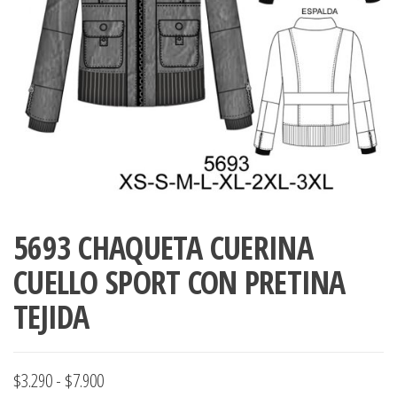
ropa,
accumark , Mol
Graduaciones,
pdf , Moldes A
Ploteo y
Gerber , Santia
Digitalización
accumark,
,www.patrones
Moldes en
pdf, Moldes
Accumark
Gerber,
Santiago-
Chile.
5693 CHAQUETA CUERINA
CUELLO SPORT CON PRETINA
TEJIDA
Rango
$
3.290
-
$
7.900