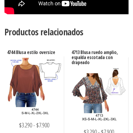
Productos relacionados
4744 Blusa estilo oversize
4713 Blusa ruedo amplio,
espalda escotada con
drapeado
Rango
$
3.290
-
$
7.900
Rango
$
3.290
-
$
7.900