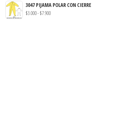
de
3047 PIJAMA POLAR CON CIERRE
precios:
Rango
$
3.000
-
$
7.900
desde
de
$3.290
precios:
hasta
desde
$7.900
$3.000
hasta
$7.900