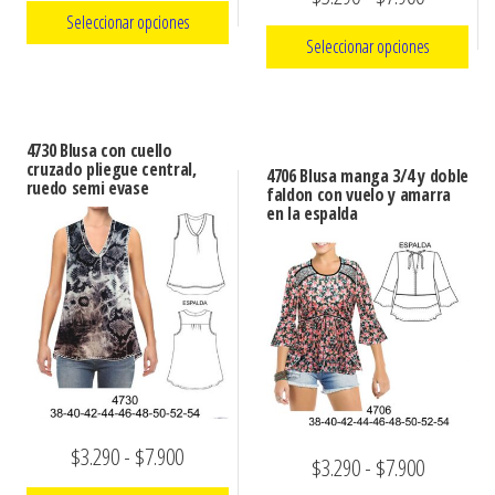
de
Seleccionar opciones
de
precios:
Seleccionar opciones
precios:
Este
desde
Este
desde
producto
$3.290
producto
tiene
$3.290
hasta
4730 Blusa con cuello
tiene
múltiples
cruzado pliegue central,
hasta
4706 Blusa manga 3/4 y doble
$7.900
ruedo semi evase
múltiples
faldon con vuelo y amarra
variantes.
$7.900
en la espalda
variantes.
Las
Las
opciones
opciones
se
se
pueden
pueden
elegir
elegir
en
en
la
la
página
Rango
$
3.290
-
$
7.900
Rango
$
3.290
-
$
7.900
página
de
de