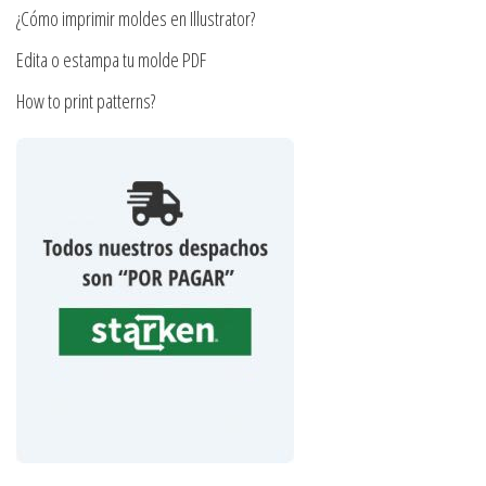
producto
producto
¿Cómo imprimir moldes en Illustrator?
Edita o estampa tu molde PDF
How to print patterns?