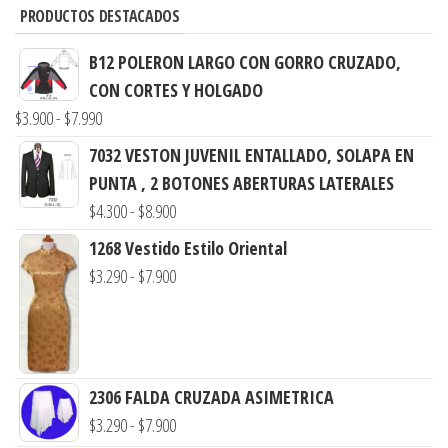
PRODUCTOS DESTACADOS
B12 POLERON LARGO CON GORRO CRUZADO,
CON CORTES Y HOLGADO
Rango
$
3.900
-
$
7.990
de
7032 VESTON JUVENIL ENTALLADO, SOLAPA EN
precios:
PUNTA , 2 BOTONES ABERTURAS LATERALES
desde
Rango
$
4.300
-
$
8.900
$3.900
de
1268 Vestido Estilo Oriental
hasta
precios:
Rango
$
3.290
-
$
7.900
$7.990
desde
de
$4.300
precios:
hasta
desde
$8.900
$3.290
2306 FALDA CRUZADA ASIMETRICA
hasta
Rango
$
3.290
-
$
7.900
$7.900