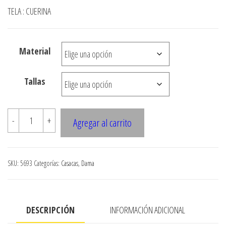
de
TELA : CUERINA
precios:
desde
Material
$3.290
hasta
Tallas
$7.900
5693
-
+
Agregar al carrito
CHAQUETA
CUERINA
CUELLO
SKU:
5693
Categorías:
Casacas
,
Dama
SPORT
CON
PRETINA
DESCRIPCIÓN
INFORMACIÓN ADICIONAL
TEJIDA