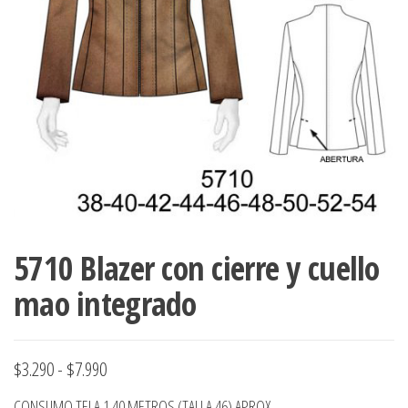
ropa,
accumark , Mol
Graduaciones,
pdf , Moldes A
Ploteo y
Gerber , Santia
Digitalización
accumark,
,www.patrones
Moldes en
pdf, Moldes
Accumark
Gerber,
Santiago-
Chile.
5710 Blazer con cierre y cuello
mao integrado
Rango
$
3.290
-
$
7.990
de
CONSUMO TELA 1.40 METROS (TALLA 46) APROX.