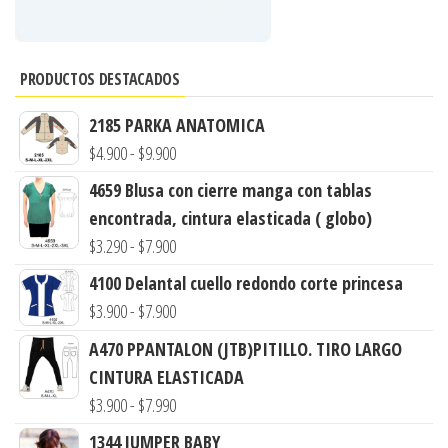
PRODUCTOS DESTACADOS
2185 PARKA ANATOMICA
Rango
$
4.900
-
$
9.900
de
4659 Blusa con cierre manga con tablas
precios:
encontrada, cintura elasticada ( globo)
desde
Rango
$
3.290
-
$
7.900
$4.900
de
4100 Delantal cuello redondo corte princesa
hasta
precios:
Rango
$
3.900
-
$
7.900
$9.900
desde
de
A470 PPANTALON (JTB)PITILLO. TIRO LARGO
$3.290
precios:
CINTURA ELASTICADA
hasta
desde
Rango
$
3.900
-
$
7.990
$7.900
$3.900
de
1344 JUMPER BABY