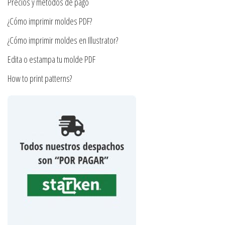
de
Precios y métodos de pago
página
producto
¿Cómo imprimir moldes PDF?
de
producto
¿Cómo imprimir moldes en Illustrator?
Edita o estampa tu molde PDF
How to print patterns?