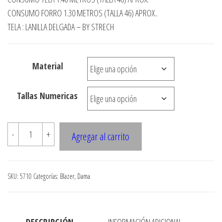
precios:
CONSUMO FORRO 1.30 METROS (TALLA 46) APROX..
desde
TELA : LANILLA DELGADA – BY STRECH
$3.290
hasta
Material
$7.990
Tallas Numericas
5710
-
+
Agregar al carrito
Blazer
con
cierre
SKU:
5710
Categorías:
Blazer
,
Dama
y
cuello
mao
DESCRIPCIÓN
INFORMACIÓN ADICIONAL