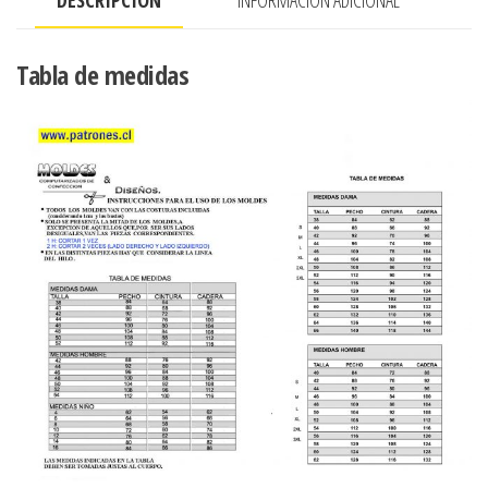
integrado
cantidad
Tabla de medidas