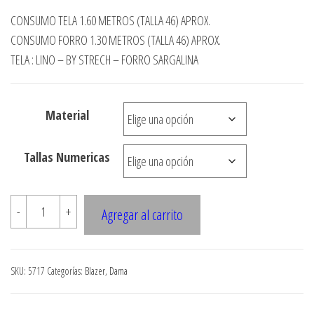
de
CONSUMO TELA 1.60 METROS (TALLA 46) APROX.
precios:
CONSUMO FORRO 1.30 METROS (TALLA 46) APROX.
desde
TELA : LINO – BY STRECH – FORRO SARGALINA
$3.290
hasta
Material
$7.990
Tallas Numericas
5717
-
+
Agregar al carrito
BLAZER
CUELLO
INTEGRADO
SKU:
5717
Categorías:
Blazer
,
Dama
CON
CORTE