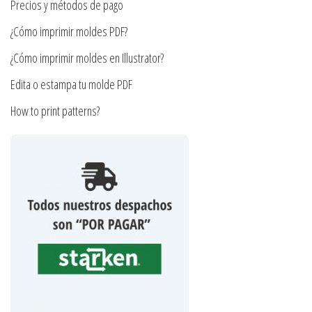
Precios y métodos de pago
de
página
¿Cómo imprimir moldes PDF?
producto
de
producto
¿Cómo imprimir moldes en Illustrator?
Edita o estampa tu molde PDF
How to print patterns?