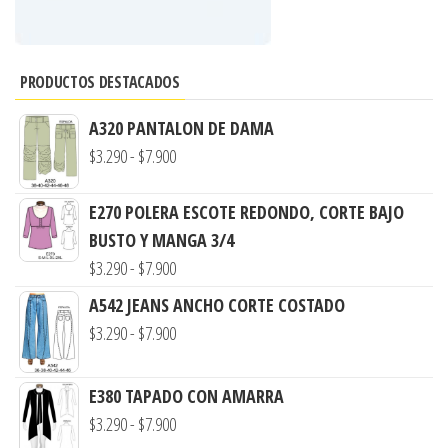
PRODUCTOS DESTACADOS
A320 PANTALON DE DAMA
Rango
$
3.290
-
$
7.900
de
precios:
E270 POLERA ESCOTE REDONDO, CORTE BAJO
desde
BUSTO Y MANGA 3/4
Rango
$3.290
$
3.290
-
$
7.900
de
hasta
A542 JEANS ANCHO CORTE COSTADO
precios:
$7.900
Rango
$
3.290
-
$
7.900
desde
de
$3.290
precios:
E380 TAPADO CON AMARRA
hasta
desde
Rango
$
3.290
-
$
7.900
$7.900
$3.290