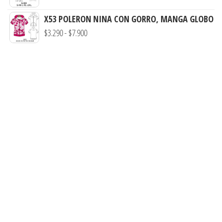
de
hasta
precios:
X53 POLERON NINA CON GORRO, MANGA GLOBO
$7.900
desde
Rango
$
3.290
-
$
7.900
$3.290
de
hasta
precios:
$7.900
desde
$3.290
hasta
$7.900