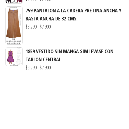
de
hasta
759 PANTALON A LA CADERA PRETINA ANCHA Y
precios:
$9.800
BASTA ANCHA DE 32 CMS.
desde
Rango
$
3.290
-
$
7.900
$3.290
de
hasta
precios:
$7.900
desde
1859 VESTIDO SIN MANGA SIMI EVASE CON
$3.290
TABLON CENTRAL
hasta
Rango
$
3.290
-
$
7.900
$7.900
de
precios:
desde
$3.290
hasta
$7.900