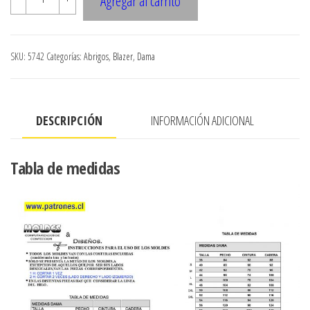
Agregar al carrito
Chaqueton
entallado
evase
SKU:
5742
Categorías:
Abrigos
,
Blazer
,
Dama
cuello
recogido
manga
DESCRIPCIÓN
INFORMACIÓN ADICIONAL
tipo
globo
cantidad
Tabla de medidas