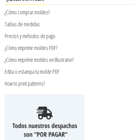
pueden
¿Cómo comprar moldes?
elegir
en
Tablas de medidas
la
Precios y métodos de pago
página
¿Cómo imprimir moldes PDF?
de
producto
¿Cómo imprimir moldes en Illustrator?
Edita o estampa tu molde PDF
How to print patterns?