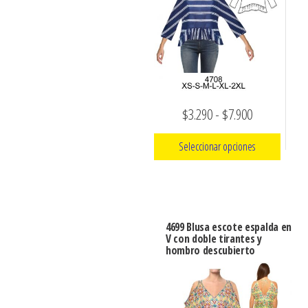
Las
opciones
opciones
se
se
pueden
pueden
elegir
elegir
en
en
Rango
$
3.290
-
$
7.900
la
la
página
de
página
Seleccionar opciones
de
precios:
de
producto
Este
desde
producto
producto
$3.290
tiene
hasta
4699 Blusa escote espalda en
múltiples
V con doble tirantes y
$7.900
hombro descubierto
variantes.
Las
opciones