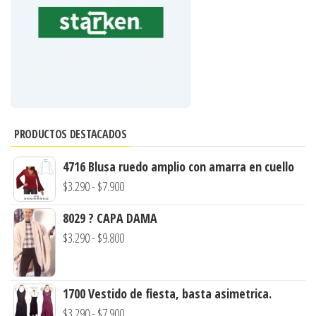
PRODUCTOS DESTACADOS
4716 Blusa ruedo amplio con amarra en cuello
Rango
$
3.290
-
$
7.900
de
8029 ? CAPA DAMA
precios:
Rango
$
3.290
-
$
9.800
desde
de
$3.290
precios:
hasta
1700 Vestido de fiesta, basta asimetrica.
desde
$7.900
Rango
$
3.290
-
$
7.900
$3.290