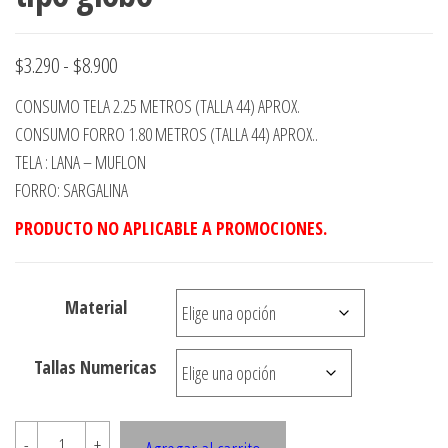
Rango
$
3.290
-
$
8.900
de
CONSUMO TELA 2.25 METROS (TALLA 44) APROX.
precios:
CONSUMO FORRO 1.80 METROS (TALLA 44) APROX..
desde
TELA : LANA – MUFLON
FORRO: SARGALINA
$3.290
hasta
PRODUCTO NO APLICABLE A PROMOCIONES.
$8.900
Material
Tallas Numericas
5742
-
+