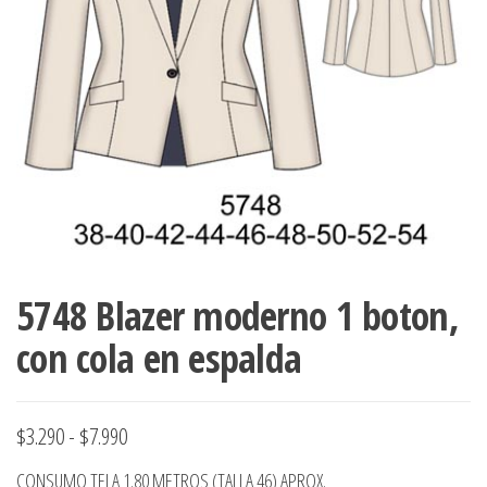
ropa,
accumark , Mol
Graduaciones,
pdf , Moldes A
Ploteo y
Gerber , Santia
Digitalización
accumark,
,www.patrones
Moldes en
pdf, Moldes
Accumark
Gerber,
Santiago-
Chile.
5748 Blazer moderno 1 boton,
con cola en espalda
Rango
$
3.290
-
$
7.990
de
CONSUMO TELA 1.80 METROS (TALLA 46) APROX.