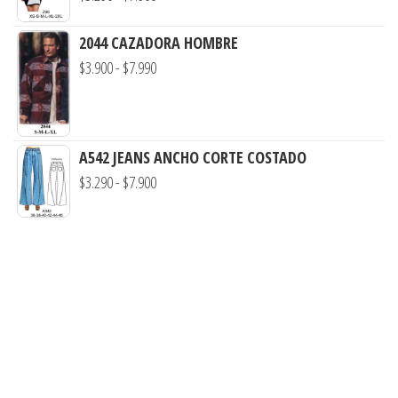
desde
de
$3.290
2044 CAZADORA HOMBRE
precios:
hasta
Rango
$
3.900
-
$
7.990
desde
$7.900
de
$3.290
precios:
hasta
desde
$7.900
A542 JEANS ANCHO CORTE COSTADO
$3.900
Rango
$
3.290
-
$
7.900
hasta
de
$7.990
precios:
desde
$3.290
hasta
$7.900