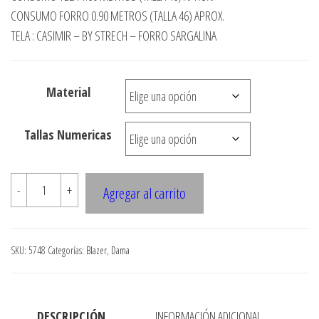
precios:
CONSUMO FORRO 0.90 METROS (TALLA 46) APROX.
desde
TELA : CASIMIR – BY STRECH – FORRO SARGALINA
$3.290
hasta
Material
$7.990
Tallas Numericas
5748
-
+
Agregar al carrito
Blazer
moderno
1
SKU:
5748
Categorías:
Blazer
,
Dama
boton,
con
cola
DESCRIPCIÓN
INFORMACIÓN ADICIONAL