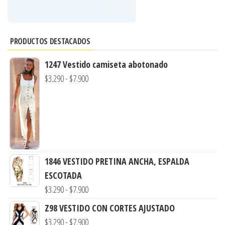
PRODUCTOS DESTACADOS
1247 Vestido camiseta abotonado
Rango
$
3.290
-
$
7.900
de
precios:
desde
$3.290
hasta
1846 VESTIDO PRETINA ANCHA, ESPALDA
$7.900
ESCOTADA
Rango
$
3.290
-
$
7.900
de
Z98 VESTIDO CON CORTES AJUSTADO
precios:
Rango
$
3.290
-
$
7.900