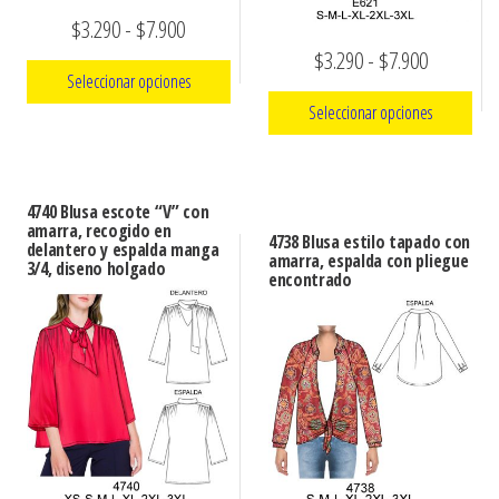
Rango
$
3.290
-
$
7.900
Rango
$
3.290
-
$
7.900
de
Seleccionar opciones
de
precios:
Seleccionar opciones
precios:
Este
desde
Este
producto
desde
$3.290
producto
tiene
$3.290
hasta
4740 Blusa escote “V” con
tiene
múltiples
amarra, recogido en
hasta
4738 Blusa estilo tapado con
$7.900
delantero y espalda manga
múltiples
variantes.
amarra, espalda con pliegue
3/4, diseno holgado
$7.900
encontrado
variantes.
Las
Las
opciones
opciones
se
se
pueden
pueden
elegir
elegir
en
en
la