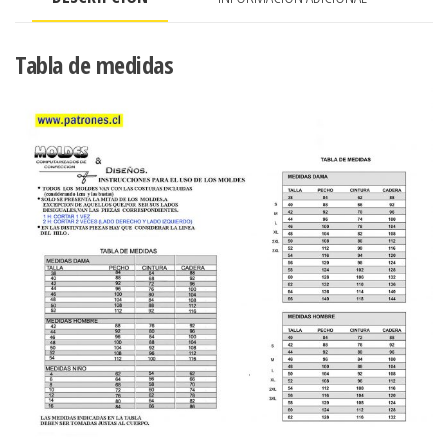
en
espalda
cantidad
Tabla de medidas