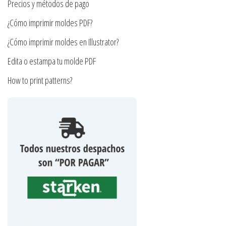
Precios y métodos de pago
página
página
¿Cómo imprimir moldes PDF?
de
de
producto
producto
¿Cómo imprimir moldes en Illustrator?
Edita o estampa tu molde PDF
How to print patterns?