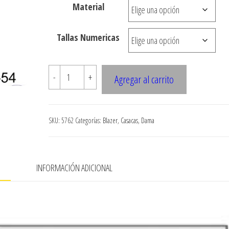
Material
hasta
$7.990
Tallas Numericas
5762
-
+
Agregar al carrito
Chaqueta
capa
con
SKU:
5762
Categorías:
Blazer
,
Casacas
,
Dama
manga
raglan
amplia
N
INFORMACIÓN ADICIONAL
cantidad