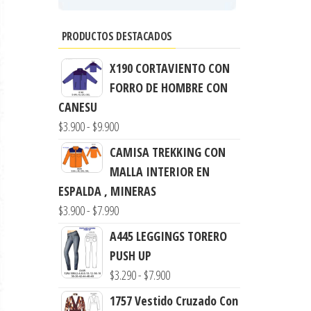
PRODUCTOS DESTACADOS
X190 CORTAVIENTO CON
FORRO DE HOMBRE CON
CANESU
Rango
$
3.900
-
$
9.900
de
CAMISA TREKKING CON
precios:
MALLA INTERIOR EN
desde
ESPALDA , MINERAS
$3.900
Rango
$
3.900
-
$
7.990
hasta
de
A445 LEGGINGS TORERO
$9.900
precios:
PUSH UP
desde
Rango
$
3.290
-
$
7.900
$3.900
de
1757 Vestido Cruzado Con
hasta