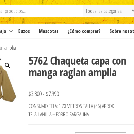
ajo
Buzos
Mascotas
¿Cómo comprar?
Sobre noso
an amplia
5762 Chaqueta capa con
manga raglan amplia
Rango
$
3.800
-
$
7.990
de
CONSUMO TELA: 1.70 METROS TALLA (46) APROX
precios:
TELA: LANILLA – FORRO SARGALINA
desde
$3.800