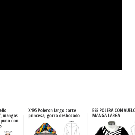
ello
X195 Poleron largo corte
E93 POLERA CON VUEL
V, mangas
princesa, gorro desbocado
MANGA LARGA
, puno con
s