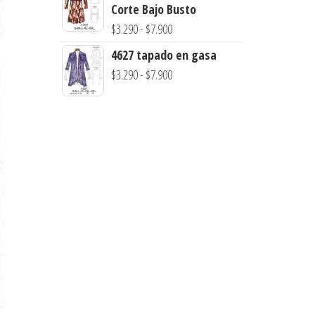
precios:
Corte Bajo Busto
$7.990
desde
Rango
$
3.290
-
$
7.900
$3.290
de
4627 tapado en gasa
hasta
precios:
Rango
$
3.290
-
$
7.900
$7.900
desde
de
$3.290
precios:
hasta
desde
$7.900
$3.290
hasta
$7.900