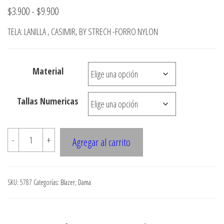
ropa,
accumark , Mol
Rango
$
3.900
-
$
9.900
Graduaciones,
pdf , Moldes A
Ploteo y
de
TELA: LANILLA , CASIMIR, BY STRECH -FORRO NYLON
Gerber , Santia
Digitalización
precios:
accumark,
,www.patrones
Moldes en
desde
pdf, Moldes
Material
$3.900
Accumark
Gerber,
hasta
Tallas Numericas
Santiago-
$9.900
Chile.
5787
-
+
Agregar al carrito
BLAZER
HOLGADO
TIPO
SKU:
5787
Categorías:
Blazer
,
Dama
SACO
CON
SOLAPA