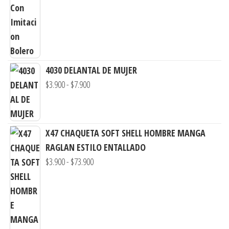
hasta
de
$7.900
precios:
desde
$3.290
hasta
4030 DELANTAL DE MUJER
$7.900
Rango
$
3.900
-
$
7.900
de
precios:
desde
X47 CHAQUETA SOFT SHELL HOMBRE MANGA
$3.900
RAGLAN ESTILO ENTALLADO
hasta
Rango
$
3.900
-
$
73.900
$7.900
de
precios:
desde
$3.900