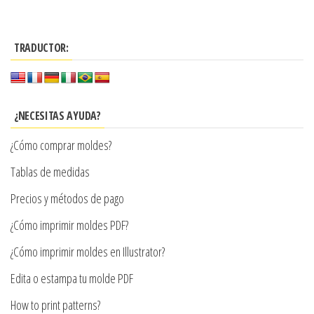
$3.290
tiene
producto
página
hasta
tiene
múltiples
hasta
de
$7.900
múltiples
variantes.
$7.900
producto
TRADUCTOR:
variantes.
Las
Las
opciones
opciones
se
se
¿NECESITAS AYUDA?
pueden
pueden
elegir
¿Cómo comprar moldes?
elegir
en
en
Tablas de medidas
la
la
Precios y métodos de pago
página
página
de
¿Cómo imprimir moldes PDF?
de
producto
producto
¿Cómo imprimir moldes en Illustrator?
Edita o estampa tu molde PDF
How to print patterns?