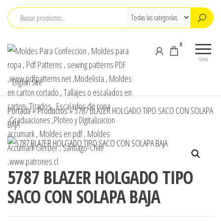
Saltar
al
contenido
0
Moldes Para
Moldes para
Confeccion , M
Confección,
Menú
Moldes para
para ropa , Pdf
English Site
ropa, Pdf
Patterns , sew
Patterns,
patterns PDF
sewing
Portada
»
Productos
»
5787 BLAZER HOLGADO TIPO SACO CON SOLAPA
patterns , pdf
,www.pdfpatte
BAJA
sewing
,Modelista , M
patterns
carton cortado 
design,
Tallajes o esca
Modelista ,
Tallajes o
5787 BLAZER HOLGADO TIPO
carton ,Tizados 
escalados en
Escalados de r
SACO CON SOLAPA BAJA
carton ,
,Graduaciones ,
Tizados ,
y Digitalizacion
Escalados de