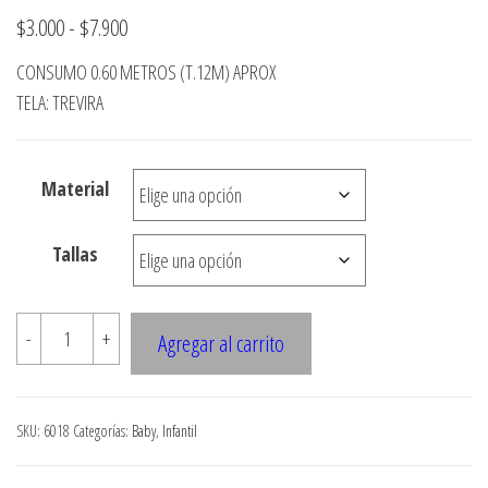
Rango
$
3.000
-
$
7.900
de
CONSUMO 0.60 METROS (T.12M) APROX
precios:
TELA: TREVIRA
desde
$3.000
Material
hasta
$7.900
Tallas
6018
-
+
Agregar al carrito
JARDINERA
bebe
cantidad
SKU:
6018
Categorías:
Baby
,
Infantil