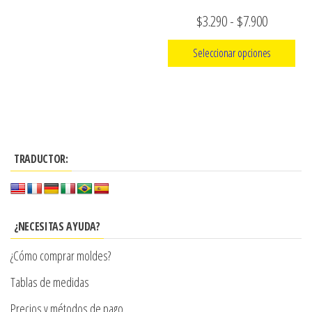
en
Rango
$
3.290
-
$
7.900
la
de
página
Seleccionar opciones
de
precios:
producto
Este
desde
producto
$3.290
tiene
hasta
múltiples
$7.900
TRADUCTOR:
variantes.
Las
opciones
se
¿NECESITAS AYUDA?
pueden
¿Cómo comprar moldes?
elegir
en
Tablas de medidas
la
Precios y métodos de pago