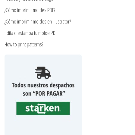
página
¿Cómo imprimir moldes PDF?
de
producto
¿Cómo imprimir moldes en Illustrator?
Edita o estampa tu molde PDF
How to print patterns?