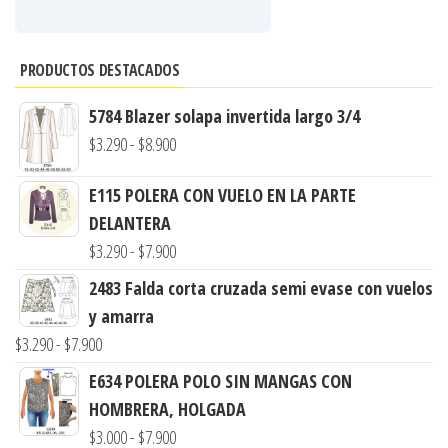
PRODUCTOS DESTACADOS
5784 Blazer solapa invertida largo 3/4
Rango
$
3.290
-
$
8.900
de
E115 POLERA CON VUELO EN LA PARTE
precios:
DELANTERA
desde
Rango
$
3.290
-
$
7.900
$3.290
de
hasta
2483 Falda corta cruzada semi evase con vuelos
precios:
$8.900
y amarra
desde
Rango
$
3.290
-
$
7.900
$3.290
de
E634 POLERA POLO SIN MANGAS CON
hasta
precios:
HOMBRERA, HOLGADA
$7.900
desde
Rango
$
3.000
-
$
7.900