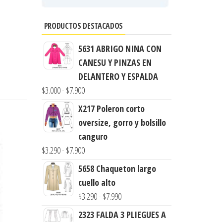
PRODUCTOS DESTACADOS
5631 ABRIGO NINA CON
CANESU Y PINZAS EN
DELANTERO Y ESPALDA
Rango
$
3.000
-
$
7.900
de
X217 Poleron corto
precios:
oversize, gorro y bolsillo
desde
canguro
$3.000
Rango
$
3.290
-
$
7.900
hasta
de
5658 Chaqueton largo
$7.900
precios:
cuello alto
desde
Rango
$
3.290
-
$
7.990
$3.290
de
2323 FALDA 3 PLIEGUES A
hasta