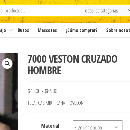
ajo
Buzos
Mascotas
¿Cómo comprar?
Sobre noso
7000 VESTON CRUZADO
HOMBRE
Rango
$
4.300
-
$
8.900
de
TELA : CASIMIR – LANA – OVELON
precios:
desde
Material
$4.300