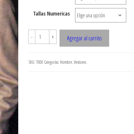
hasta
Tallas Numericas
$8.900
7000
-
+
Agregar al carrito
VESTON
CRUZADO
HOMBRE
SKU:
7000
Categorías:
Hombre
,
Vestones
cantidad