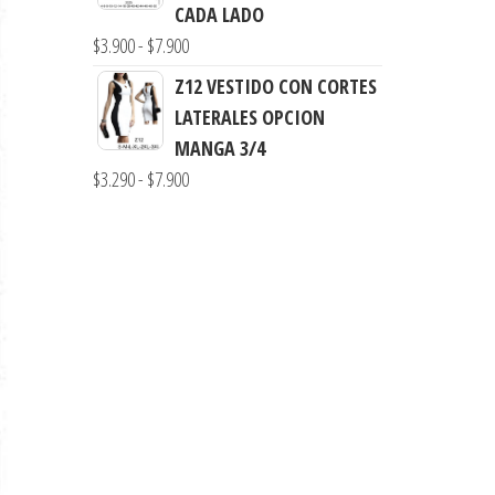
precios:
CADA LADO
$7.900
desde
Rango
$
3.900
-
$
7.900
$3.290
de
Z12 VESTIDO CON CORTES
hasta
precios:
LATERALES OPCION
$7.990
desde
MANGA 3/4
$3.900
Rango
$
3.290
-
$
7.900
hasta
de
$7.900
precios:
desde
$3.290
hasta
$7.900