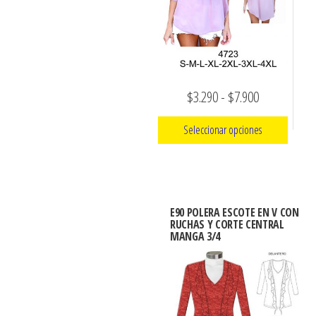
se
elegir
pueden
en
elegir
la
en
página
la
Rango
$
3.290
-
$
7.900
de
página
producto
de
Seleccionar opciones
de
precios:
producto
Este
desde
producto
$3.290
tiene
hasta
E90 POLERA ESCOTE EN V CON
múltiples
RUCHAS Y CORTE CENTRAL
$7.900
MANGA 3/4
variantes.
Las
opciones
se