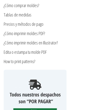
pueden
¿Cómo comprar moldes?
elegir
en
Tablas de medidas
la
Precios y métodos de pago
página
¿Cómo imprimir moldes PDF?
de
producto
¿Cómo imprimir moldes en Illustrator?
Edita o estampa tu molde PDF
How to print patterns?