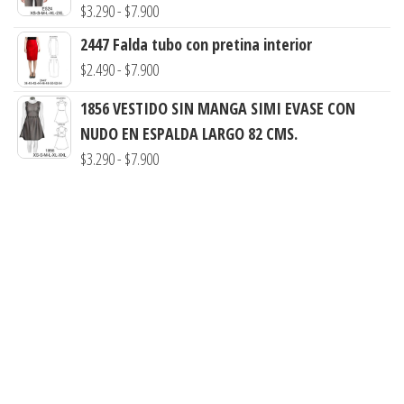
desde
Rango
$
3.290
-
$
7.900
$3.290
de
2447 Falda tubo con pretina interior
hasta
precios:
Rango
$
2.490
-
$
7.900
$7.900
desde
de
1856 VESTIDO SIN MANGA SIMI EVASE CON
$3.290
precios:
NUDO EN ESPALDA LARGO 82 CMS.
hasta
desde
Rango
$
3.290
-
$
7.900
$7.900
$2.490
de
hasta
precios:
$7.900
desde
$3.290
hasta
$7.900