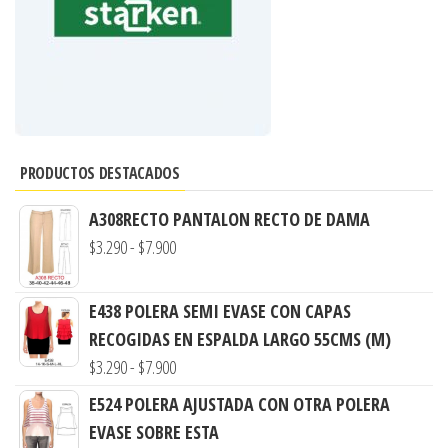
PRODUCTOS DESTACADOS
A308RECTO PANTALON RECTO DE DAMA
Rango
$
3.290
-
$
7.900
de
precios:
E438 POLERA SEMI EVASE CON CAPAS
desde
RECOGIDAS EN ESPALDA LARGO 55CMS (M)
$3.290
Rango
$
3.290
-
$
7.900
hasta
de
E524 POLERA AJUSTADA CON OTRA POLERA
$7.900
precios:
EVASE SOBRE ESTA