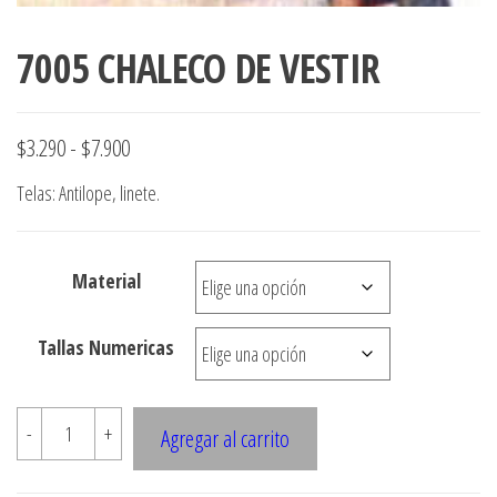
7005 CHALECO DE VESTIR
Rango
$
3.290
-
$
7.900
de
Telas: Antilope, linete.
precios:
desde
Material
$3.290
hasta
Tallas Numericas
$7.900
7005
-
+
Agregar al carrito
CHALECO
DE