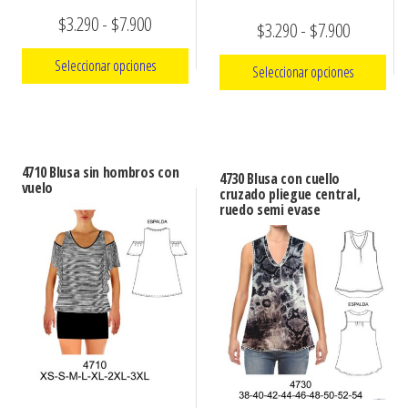
Rango
$
3.290
-
$
7.900
Rango
$
3.290
-
$
7.900
de
de
Seleccionar opciones
Seleccionar opciones
precios:
precios:
Este
desde
Este
desde
producto
$3.290
producto
$3.290
tiene
tiene
hasta
4710 Blusa sin hombros con
hasta
4730 Blusa con cuello
múltiples
vuelo
múltiples
cruzado pliegue central,
$7.900
$7.900
ruedo semi evase
variantes.
variantes.
Las
Las
opciones
opciones
se
se
pueden
pueden
elegir
elegir
en
en
la
la