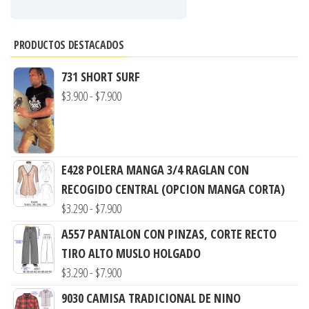
PRODUCTOS DESTACADOS
731 SHORT SURF
Rango
$
3.900
-
$
7.900
de
precios:
desde
E428 POLERA MANGA 3/4 RAGLAN CON
$3.900
RECOGIDO CENTRAL (OPCION MANGA CORTA)
hasta
Rango
$
3.290
-
$
7.900
$7.900
de
A557 PANTALON CON PINZAS, CORTE RECTO
precios:
TIRO ALTO MUSLO HOLGADO
desde
Rango
$
3.290
-
$
7.900
$3.290
de
9030 CAMISA TRADICIONAL DE NINO
hasta