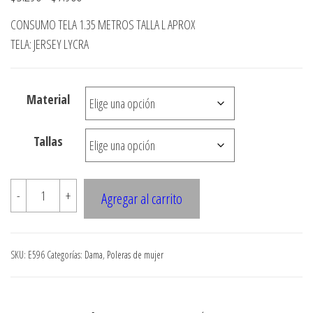
de
CONSUMO TELA 1.35 METROS TALLA L APROX
precios:
TELA: JERSEY LYCRA
desde
$3.290
Material
hasta
$7.900
Tallas
E596
-
+
Agregar al carrito
Polera
escote
redondo
SKU:
E596
Categorías:
Dama
,
Poleras de mujer
con
detalle
de