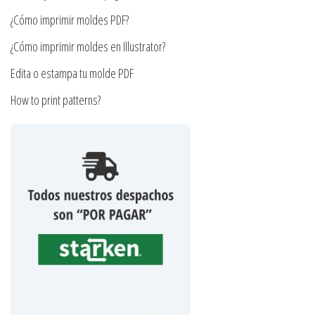
página
de
¿Cómo imprimir moldes PDF?
de
producto
producto
¿Cómo imprimir moldes en Illustrator?
Edita o estampa tu molde PDF
How to print patterns?