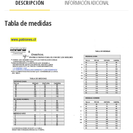
DESCRIPCIÓN
INFORMACIÓN ADICIONAL
argollas
y
flecos
Tabla de medidas
cantidad