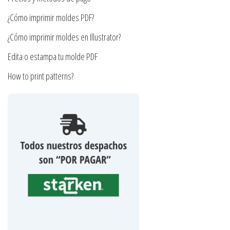
página
página
¿Cómo imprimir moldes PDF?
de
de
producto
producto
¿Cómo imprimir moldes en Illustrator?
Edita o estampa tu molde PDF
How to print patterns?