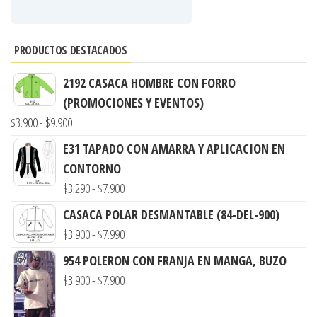
PRODUCTOS DESTACADOS
2192 CASACA HOMBRE CON FORRO
(PROMOCIONES Y EVENTOS)
Rango
$
3.900
-
$
9.900
de
E31 TAPADO CON AMARRA Y APLICACION EN
precios:
CONTORNO
desde
Rango
$
3.290
-
$
7.900
$3.900
de
CASACA POLAR DESMANTABLE (84-DEL-900)
hasta
precios:
Rango
$
3.900
-
$
7.990
$9.900
desde
de
954 POLERON CON FRANJA EN MANGA, BUZO
$3.290
precios:
Rango
$
3.900
-
$
7.900
hasta
desde
de
$7.900
$3.900