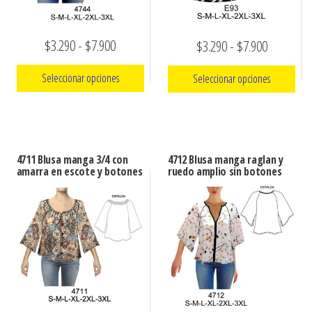
Rango
Rango
$
3.290
-
$
7.900
$
3.290
-
$
7.900
de
de
Seleccionar opciones
Seleccionar opciones
precios:
precios:
Este
Este
desde
desde
producto
producto
$3.290
$3.290
tiene
tiene
hasta
hasta
4711 Blusa manga 3/4 con
4712 Blusa manga raglan y
múltiples
múltiples
amarra en escote y botones
ruedo amplio sin botones
$7.900
$7.900
variantes.
variantes.
Las
Las
opciones
opciones
se
se
pueden
pueden
elegir
elegir
en
en