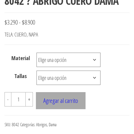
8042 ? ABRIGO CUERO DAMA
Rango
$
3.290
-
$
8.900
de
TELA: CUERO, NAPA
precios:
desde
Material
$3.290
hasta
Tallas
$8.900
8042
-
+
Agregar al carrito
?
ABRIGO
CUERO
SKU:
8042
Categorías:
Abrigos
,
Dama
DAMA