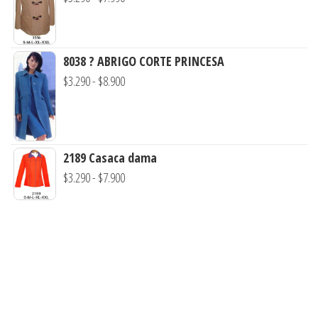
$3.000
de
hasta
precios:
$7.900
desde
8038 ? ABRIGO CORTE PRINCESA
$3.290
Rango
$
3.290
-
$
8.900
hasta
de
$7.990
precios:
desde
2189 Casaca dama
$3.290
Rango
$
3.290
-
$
7.900
hasta
de
$8.900
precios:
desde
$3.290
hasta
$7.900