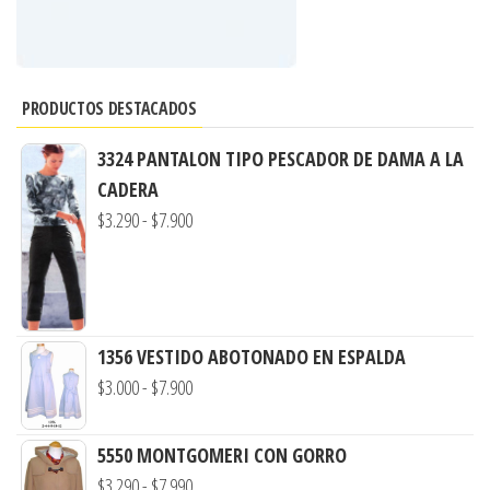
PRODUCTOS DESTACADOS
3324 PANTALON TIPO PESCADOR DE DAMA A LA
CADERA
Rango
$
3.290
-
$
7.900
de
precios:
desde
$3.290
1356 VESTIDO ABOTONADO EN ESPALDA
hasta
Rango
$
3.000
-
$
7.900
$7.900
de
precios:
5550 MONTGOMERI CON GORRO
desde
Rango
$
3.290
-
$
7.990