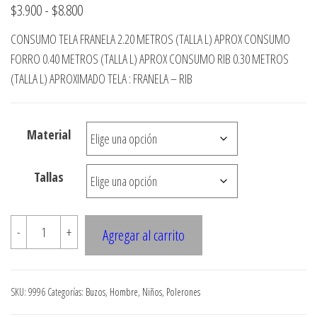
Rango
$
3.900
-
$
8.800
de
CONSUMO TELA FRANELA 2.20 METROS (TALLA L) APROX CONSUMO
precios:
FORRO 0.40 METROS (TALLA L) APROX CONSUMO RIB 0.30 METROS
desde
(TALLA L) APROXIMADO TELA : FRANELA – RIB
$3.900
hasta
Material
$8.800
Tallas
9996
-
+
Agregar al carrito
POLERON
JUVENIL
CON
SKU:
9996
Categorías:
Buzos
,
Hombre
,
Niños
,
Polerones
GORRO,