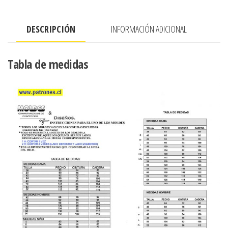
MANGA
RAGLAN
DESCRIPCIÓN
INFORMACIÓN ADICIONAL
BOLSILLO
CANGURO
cantidad
Tabla de medidas