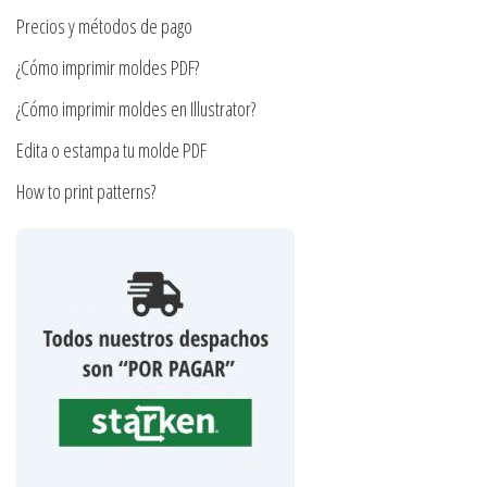
producto
la
Precios y métodos de pago
página
¿Cómo imprimir moldes PDF?
de
producto
¿Cómo imprimir moldes en Illustrator?
Edita o estampa tu molde PDF
How to print patterns?