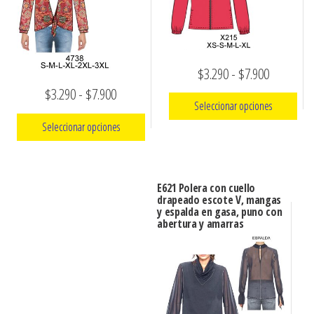
Rango
$
3.290
-
$
7.900
Rango
$
3.290
-
$
7.900
de
Seleccionar opciones
de
precios:
Seleccionar opciones
precios:
Este
desde
producto
Este
desde
$3.290
tiene
producto
$3.290
hasta
E621 Polera con cuello
múltiples
tiene
drapeado escote V, mangas
hasta
$7.900
y espalda en gasa, puno con
variantes.
múltiples
abertura y amarras
$7.900
Las
variantes.
opciones
Las
se
opciones
pueden
se