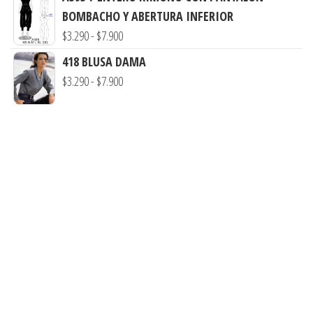
$7.900
BOMBACHO Y ABERTURA INFERIOR
$3.900
Rango
$
3.290
-
$
7.900
hasta
de
$7.900
418 BLUSA DAMA
precios:
Rango
$
3.290
-
$
7.900
desde
de
$3.290
precios:
hasta
desde
$7.900
$3.290
hasta
$7.900