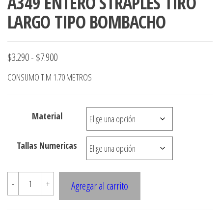
A349 ENTERO STRAPLES TIRO
LARGO TIPO BOMBACHO
Rango
$
3.290
-
$
7.900
de
CONSUMO T.M 1.70 METROS
precios:
desde
Material
$3.290
hasta
Tallas Numericas
$7.900
A349
-
+
Agregar al carrito
ENTERO
STRAPLES
TIRO