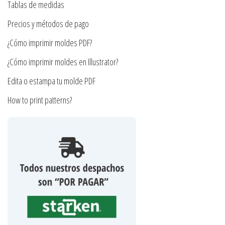
en
Tablas de medidas
la
Precios y métodos de pago
página
¿Cómo imprimir moldes PDF?
de
producto
¿Cómo imprimir moldes en Illustrator?
Edita o estampa tu molde PDF
How to print patterns?