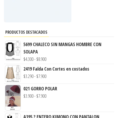
PRODUCTOS DESTACADOS
5699 CHALECO SIN MANGAS HOMBRE CON
SOLAPA
Rango
$
4.300
-
$
8.900
de
2419 Falda Con Cortes en costados
precios:
Rango
$
3.290
-
$
7.900
desde
de
$4.300
021 GORRO POLAR
precios:
hasta
Rango
$
3.900
-
$
7.900
desde
$8.900
de
$3.290
precios:
hasta
A395 ? ENTERO KIMONO CON PANTALON
desde