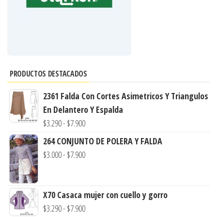
PRODUCTOS DESTACADOS
2361 Falda Con Cortes Asimetricos Y Triangulos
En Delantero Y Espalda
Rango
$
3.290
-
$
7.900
de
264 CONJUNTO DE POLERA Y FALDA
precios:
Rango
$
3.000
-
$
7.900
desde
de
$3.290
precios:
hasta
X70 Casaca mujer con cuello y gorro
desde
$7.900
Rango
$
3.290
-
$
7.900
$3.000