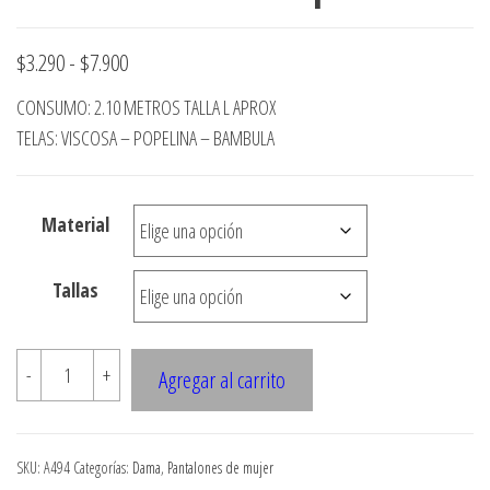
Rango
$
3.290
-
$
7.900
de
CONSUMO: 2.10 METROS TALLA L APROX
precios:
TELAS: VISCOSA – POPELINA – BAMBULA
desde
$3.290
Material
hasta
$7.900
Tallas
A494
-
+
Agregar al carrito
PANTALON
BOMBACHO,
PIERNA
SKU:
A494
Categorías:
Dama
,
Pantalones de mujer
ANCHA