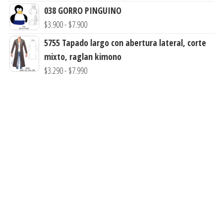
de
hasta
038 GORRO PINGUINO
precios:
$7.900
Rango
$
3.900
-
$
7.900
desde
de
5755 Tapado largo con abertura lateral, corte
$3.290
precios:
mixto, raglan kimono
hasta
desde
Rango
$
3.290
-
$
7.990
$7.900
$3.900
de
hasta
precios:
$7.900
desde
$3.290
hasta
$7.990