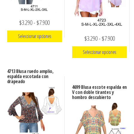
Rango
$
3.290
-
$
7.900
de
Seleccionar opciones
Rango
$
3.290
-
$
7.900
precios:
de
Este
desde
Seleccionar opciones
precios:
producto
$3.290
Este
desde
tiene
hasta
4713 Blusa ruedo amplio,
producto
múltiples
espalda escotada con
$3.290
$7.900
drapeado
tiene
variantes.
hasta
4699 Blusa escote espalda en
múltiples
Las
V con doble tirantes y
$7.900
hombro descubierto
variantes.
opciones
Las
se
opciones
pueden
se
elegir
pueden