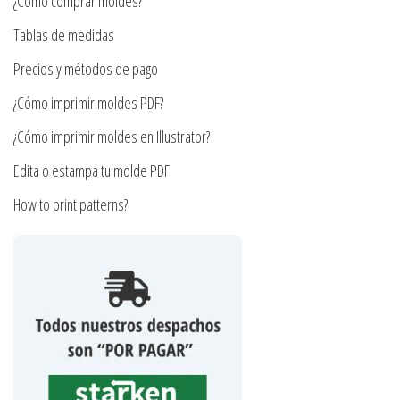
¿Cómo comprar moldes?
elegir
la
en
Tablas de medidas
página
la
de
Precios y métodos de pago
página
producto
¿Cómo imprimir moldes PDF?
de
producto
¿Cómo imprimir moldes en Illustrator?
Edita o estampa tu molde PDF
How to print patterns?