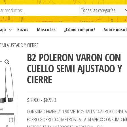
ajo
Buzos
Mascotas
¿Cómo comprar?
Sobre noso
MI AJUSTADO Y CIERRE
B2 POLERON VARON CON
CUELLO SEMI AJUSTADO Y
CIERRE
Rango
$
3.900
-
$
8.990
de
CONSUMO FRANELA: 1.90 METROS TALLA 14 APROX CONSU
precios:
FORRO GORRO 0.40 METROS TALLA 14 APROX CONSUMO RIB