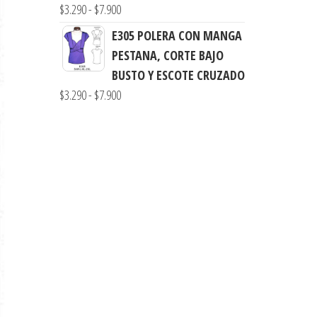
$3.290
Rango
$
3.290
-
$
7.900
hasta
de
E305 POLERA CON MANGA
$7.900
precios:
PESTANA, CORTE BAJO
desde
BUSTO Y ESCOTE CRUZADO
$3.290
Rango
$
3.290
-
$
7.900
hasta
de
$7.900
precios:
desde
$3.290
hasta
$7.900