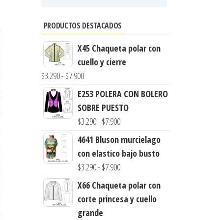
PRODUCTOS DESTACADOS
X45 Chaqueta polar con
cuello y cierre
Rango
$
3.290
-
$
7.900
de
E253 POLERA CON BOLERO
precios:
SOBRE PUESTO
desde
Rango
$
3.290
-
$
7.900
$3.290
de
4641 Bluson murcielago
hasta
precios:
con elastico bajo busto
$7.900
desde
Rango
$
3.290
-
$
7.900
$3.290
de
X66 Chaqueta polar con
hasta
precios:
corte princesa y cuello
$7.900
desde
grande