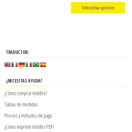
de
Seleccionar opciones
de
precios:
producto
Este
desde
producto
$3.290
tiene
hasta
múltiples
$7.900
TRADUCTOR:
variantes.
Las
opciones
se
¿NECESITAS AYUDA?
pueden
¿Cómo comprar moldes?
elegir
en
Tablas de medidas
la
Precios y métodos de pago
página
¿Cómo imprimir moldes PDF?
de