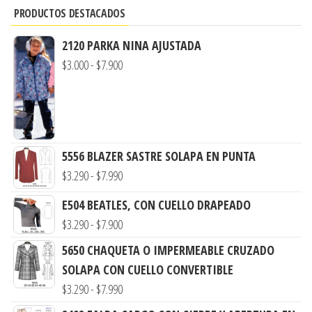
PRODUCTOS DESTACADOS
2120 PARKA NINA AJUSTADA
Rango
$
3.000
-
$
7.900
de
precios:
desde
$3.000
5556 BLAZER SASTRE SOLAPA EN PUNTA
hasta
Rango
$
3.290
-
$
7.990
$7.900
de
E504 BEATLES, CON CUELLO DRAPEADO
precios:
Rango
$
3.290
-
$
7.900
desde
de
5650 CHAQUETA O IMPERMEABLE CRUZADO
$3.290
precios:
SOLAPA CON CUELLO CONVERTIBLE
hasta
desde
Rango
$
3.290
-
$
7.990
$7.990
$3.290
de