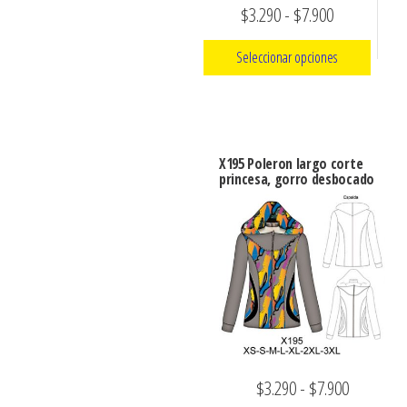
Rango
$
3.290
-
$
7.900
página
página
de
de
de
Seleccionar opciones
producto
producto
precios:
Este
desde
producto
$3.290
tiene
hasta
X195 Poleron largo corte
múltiples
princesa, gorro desbocado
$7.900
variantes.
Las
opciones
se
pueden
elegir
en
la
Rango
$
3.290
-
$
7.900
página