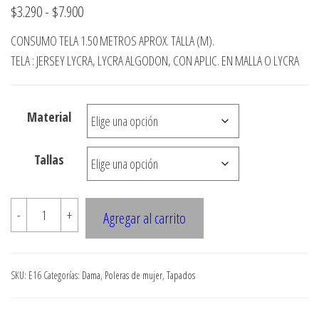
Rango
$
3.290
-
$
7.900
de
CONSUMO TELA 1.50 METROS APROX. TALLA (M).
precios:
TELA : JERSEY LYCRA, LYCRA ALGODON, CON APLIC. EN MALLA O LYCRA
desde
$3.290
Material
hasta
$7.900
Tallas
TAPADO
-
+
Agregar al carrito
JUVENIL
CON
GORRO
SKU:
E16
Categorías:
Dama
,
Poleras de mujer
,
Tapados
cantidad