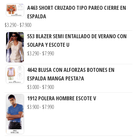
A463 SHORT CRUZADO TIPO PAREO CIERRE EN
ESPALDA
Rango
$
3.290
-
$
7.900
de
553 BLAZER SEMI ENTALLADO DE VERANO CON
precios:
SOLAPA Y ESCOTE U
desde
Rango
$
3.290
-
$
7.990
$3.290
de
hasta
4642 BLUSA CON ALFORZAS BOTONES EN
precios:
$7.900
ESPALDA MANGA PESTA?A
desde
Rango
$
3.000
-
$
7.900
$3.290
de
hasta
1912 POLERA HOMBRE ESCOTE V
precios:
$7.990
Rango
$
3.900
-
$
7.990
desde
de
$3.000
precios:
hasta
desde