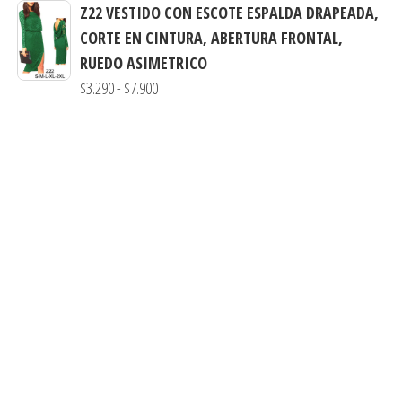
$7.900
$3.900
Z22 VESTIDO CON ESCOTE ESPALDA DRAPEADA,
hasta
CORTE EN CINTURA, ABERTURA FRONTAL,
$7.990
RUEDO ASIMETRICO
Rango
$
3.290
-
$
7.900
de
precios:
desde
$3.290
hasta
$7.900