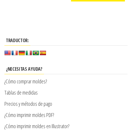
precios:
producto
Este
desde
producto
$3.290
tiene
hasta
múltiples
$7.900
TRADUCTOR:
variantes.
Las
opciones
se
¿NECESITAS AYUDA?
pueden
¿Cómo comprar moldes?
elegir
en
Tablas de medidas
la
Precios y métodos de pago
página
¿Cómo imprimir moldes PDF?
de
producto
¿Cómo imprimir moldes en Illustrator?