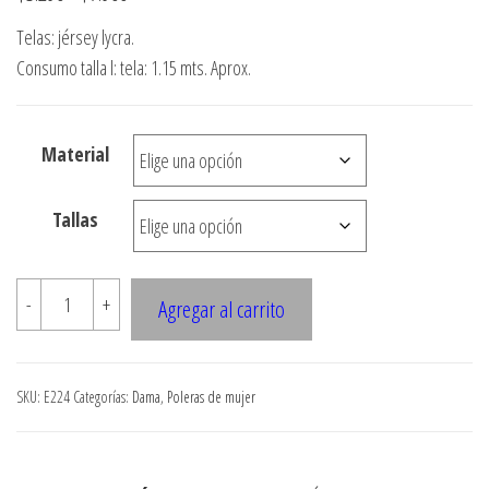
de
Telas: jérsey lycra.
precios:
Consumo talla l: tela: 1.15 mts. Aprox.
desde
$3.290
Material
hasta
$7.900
Tallas
E224
-
+
Agregar al carrito
POLERA
KIMONO
CON
SKU:
E224
Categorías:
Dama
,
Poleras de mujer
AMARRA
QUE
FORMA