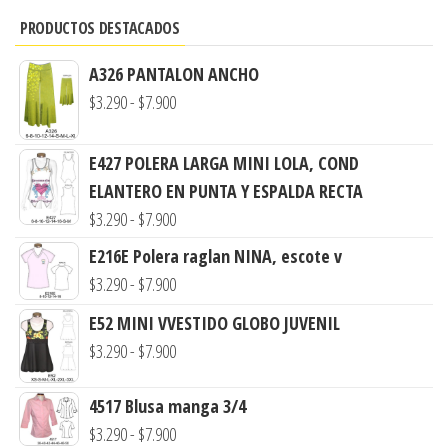
PRODUCTOS DESTACADOS
A326 PANTALON ANCHO
Rango
$
3.290
-
$
7.900
de
precios:
E427 POLERA LARGA MINI LOLA, COND
desde
ELANTERO EN PUNTA Y ESPALDA RECTA
$3.290
Rango
$
3.290
-
$
7.900
hasta
de
E216E Polera raglan NINA, escote v
$7.900
precios:
Rango
$
3.290
-
$
7.900
desde
de
E52 MINI VVESTIDO GLOBO JUVENIL
$3.290
precios:
Rango
$
3.290
-
$
7.900
hasta
desde
de
$7.900
$3.290
4517 Blusa manga 3/4
precios:
hasta
Rango
$
3.290
-
$
7.900
desde