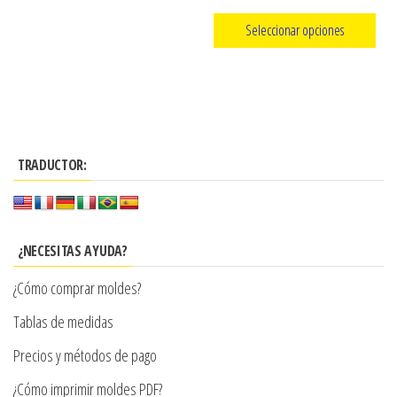
página
de
Seleccionar opciones
de
precios:
producto
Este
desde
producto
$3.290
tiene
hasta
múltiples
$7.900
TRADUCTOR:
variantes.
Las
opciones
se
¿NECESITAS AYUDA?
pueden
¿Cómo comprar moldes?
elegir
en
Tablas de medidas
la
Precios y métodos de pago
página
¿Cómo imprimir moldes PDF?
de