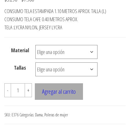
de
CONSUMO TELA ESTAMPADA 1.10 METROS APROX. TALLA (L)
precios:
CONSUMO TELA CAFE 0.40 METROS APROX.
desde
TELA :LYCRA NYLON, JERSEY LYCRA
$3.290
hasta
Material
$7.900
Tallas
E376
-
+
Agregar al carrito
POLERA
CON
DELANTERO
SKU:
E376
Categorías:
Dama
,
Poleras de mujer
INTERIOR
Y