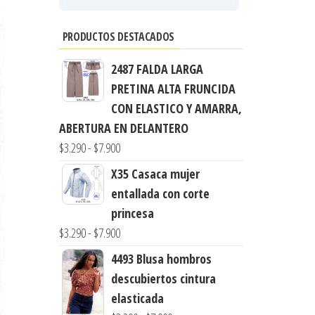
PRODUCTOS DESTACADOS
2487 FALDA LARGA
PRETINA ALTA FRUNCIDA
CON ELASTICO Y AMARRA,
ABERTURA EN DELANTERO
Rango
$
3.290
-
$
7.900
de
X35 Casaca mujer
precios:
entallada con corte
desde
princesa
$3.290
Rango
$
3.290
-
$
7.900
hasta
de
4493 Blusa hombros
$7.900
precios:
descubiertos cintura
desde
elasticada
$3.290