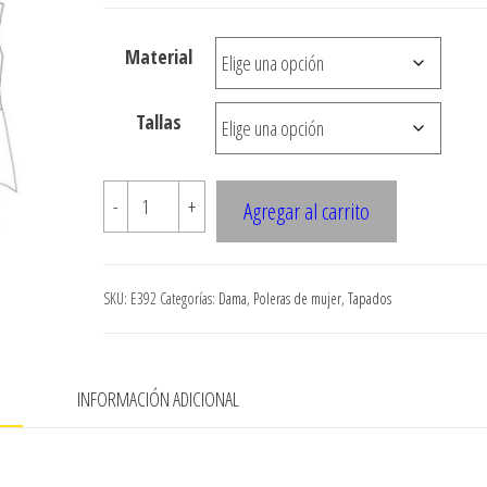
desde
$3.290
Material
hasta
$7.900
Tallas
E392
-
+
Agregar al carrito
TAPADO
CON
NUDO
SKU:
E392
Categorías:
Dama
,
Poleras de mujer
,
Tapados
EN
CINTURA
Y
N
INFORMACIÓN ADICIONAL
CAPA
LATERAL
(OPCION