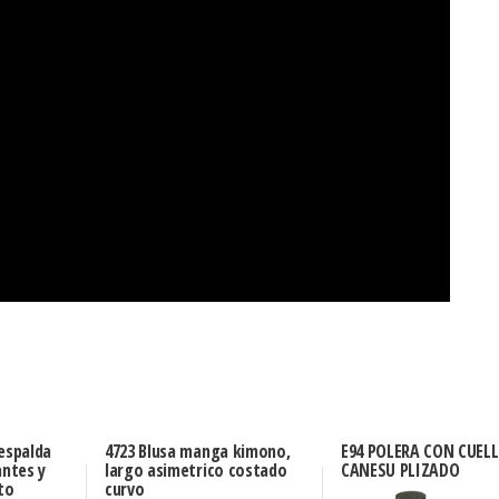
 espalda
4723 Blusa manga kimono,
E94 POLERA CON CUELL
antes y
largo asimetrico costado
CANESU PLIZADO
to
curvo