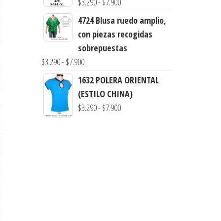
Rango
$
3.290
-
$
7.900
hasta
de
4724 Blusa ruedo amplio,
$7.900
precios:
con piezas recogidas
desde
sobrepuestas
$3.290
Rango
$
3.290
-
$
7.900
hasta
de
1632 POLERA ORIENTAL
$7.900
precios:
(ESTILO CHINA)
desde
Rango
$
3.290
-
$
7.900
$3.290
de
hasta
precios:
$7.900
desde
$3.290
hasta
$7.900