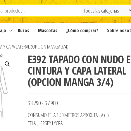
ajo
Buzos
Mascotas
¿Cómo comprar?
Sobre noso
A Y CAPA LATERAL (OPCION MANGA 3/4)
E392 TAPADO CON NUDO 
CINTURA Y CAPA LATERAL
(OPCION MANGA 3/4)
Rango
$
3.290
-
$
7.900
de
CONSUMO TELA 1.50 METROS APROX. TALLA (L)
precios:
TELA :, JERSEY LYCRA