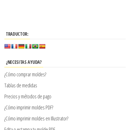
Este
desde
producto
$3.900
tiene
hasta
múltiples
$7.990
TRADUCTOR:
variantes.
Las
opciones
se
¿NECESITAS AYUDA?
pueden
¿Cómo comprar moldes?
elegir
en
Tablas de medidas
la
Precios y métodos de pago
página
¿Cómo imprimir moldes PDF?
de
producto
¿Cómo imprimir moldes en Illustrator?
Edita o estampa tu molde PDF