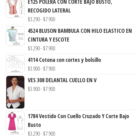
E125 POLERA CON CORTE BAJO BUSTO,
RECOGIDO LATERAL
Rango
$
3.290
-
$
7.900
de
4524 BLUSON BAMBULA CON HILO ELASTICO EN
precios:
CINTURA Y ESCOTE
desde
Rango
$
3.290
-
$
7.900
$3.290
de
4114 Cotona con cortes y bolsillo
hasta
precios:
Rango
$
3.900
-
$
7.900
$7.900
desde
de
VES 308 DELANTAL CUELLO EN V
$3.290
precios:
Rango
$
3.900
-
$
7.900
hasta
desde
de
$7.900
$3.900
precios:
hasta
desde
1784 Vestido Con Cuello Cruzado Y Corte Bajo
$7.900
$3.900
Busto
hasta
Rango
$
3.290
-
$
7.900