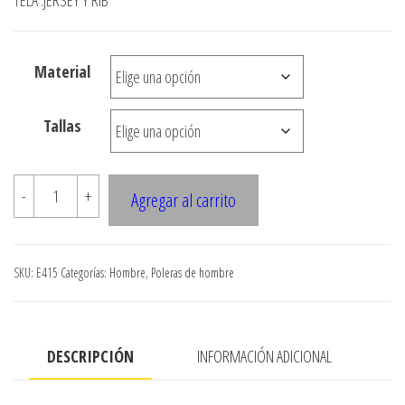
desde
$3.900
Material
hasta
$7.990
Tallas
E415
-
+
Agregar al carrito
POLERA
HOMBRE
CUELLO
SKU:
E415
Categorías:
Hombre
,
Poleras de hombre
POLO
SEMI
ENTALLADA
DESCRIPCIÓN
INFORMACIÓN ADICIONAL
cantidad