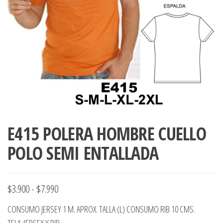
ropa,
accumark , Mol
Graduaciones,
pdf , Moldes A
Ploteo y
Gerber , Santia
Digitalización
accumark,
,www.patrones
Moldes en
pdf, Moldes
Accumark
Gerber,
Santiago-
Chile.
E415 POLERA HOMBRE CUELLO
POLO SEMI ENTALLADA
Rango
$
3.900
-
$
7.990
de
CONSUMO JERSEY 1 M. APROX. TALLA (L) CONSUMO RIB 10 CMS.
precios:
TELA :JERSEY Y RIB