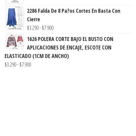
$3.290
precios:
2286 Falda De 8 Pa?os Cortes En Basta Con
hasta
desde
Cierre
$7.900
$3.000
Rango
$
3.290
-
$
7.900
hasta
de
1626 POLERA CORTE BAJO EL BUSTO CON
$7.900
precios:
APLICACIONES DE ENCAJE, ESCOTE CON
desde
ELASTICADO (1CM DE ANCHO)
$3.290
Rango
$
3.290
-
$
7.900
hasta
de
$7.900
precios:
desde
$3.290
hasta
$7.900