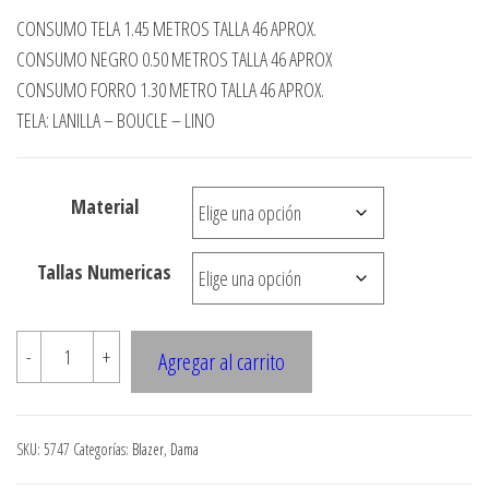
de
CONSUMO TELA 1.45 METROS TALLA 46 APROX.
precios:
CONSUMO NEGRO 0.50 METROS TALLA 46 APROX
desde
CONSUMO FORRO 1.30 METRO TALLA 46 APROX.
TELA: LANILLA – BOUCLE – LINO
$3.290
hasta
$7.990
Material
Tallas Numericas
5747
-
+
Agregar al carrito
Blazer
corte
princesa,
SKU:
5747
Categorías:
Blazer
,
Dama
cortes