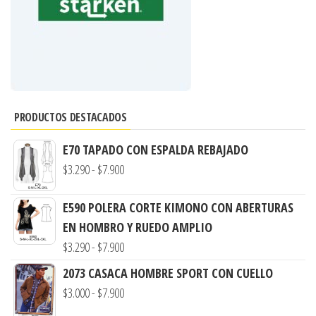
PRODUCTOS DESTACADOS
E70 TAPADO CON ESPALDA REBAJADO
Rango
$
3.290
-
$
7.900
de
E590 POLERA CORTE KIMONO CON ABERTURAS
precios:
EN HOMBRO Y RUEDO AMPLIO
desde
Rango
$
3.290
-
$
7.900
$3.290
de
hasta
2073 CASACA HOMBRE SPORT CON CUELLO
precios:
$7.900
Rango
$
3.000
-
$
7.900
desde
de