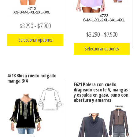
Rango
$
3.290
-
$
7.900
Rango
$
3.290
-
$
7.900
de
Seleccionar opciones
de
precios:
Seleccionar opciones
precios:
Este
desde
producto
Este
desde
$3.290
tiene
producto
$3.290
hasta
4718 Blusa ruedo holgado
múltiples
tiene
manga 3/4
hasta
E621 Polera con cuello
$7.900
variantes.
múltiples
drapeado escote V, mangas
$7.900
y espalda en gasa, puno con
Las
variantes.
abertura y amarras
opciones
Las
se
opciones
pueden
se
elegir
pueden