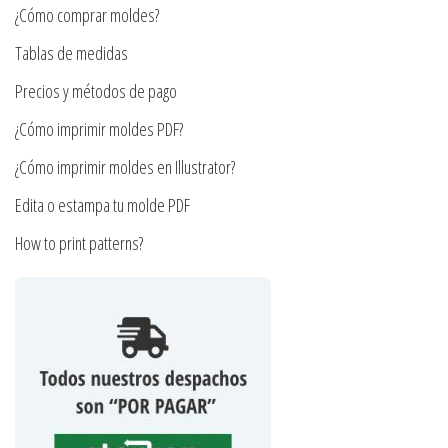
la
¿Cómo comprar moldes?
elegir
página
en
Tablas de medidas
de
la
Precios y métodos de pago
producto
página
¿Cómo imprimir moldes PDF?
de
producto
¿Cómo imprimir moldes en Illustrator?
Edita o estampa tu molde PDF
How to print patterns?