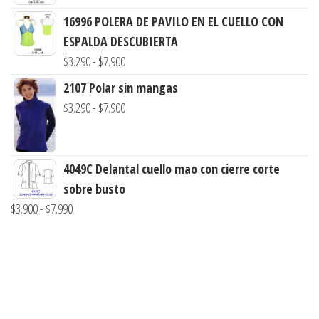
de
$3.290
16996 POLERA DE PAVILO EN EL CUELLO CON
precios:
hasta
ESPALDA DESCUBIERTA
desde
$7.900
Rango
$
3.290
-
$
7.900
$3.290
de
2107 Polar sin mangas
hasta
precios:
Rango
$
3.290
-
$
7.900
$7.900
desde
de
$3.290
precios:
hasta
desde
4049C Delantal cuello mao con cierre corte
$7.900
$3.290
sobre busto
hasta
Rango
$
3.900
-
$
7.990
$7.900
de
precios:
desde
$3.900
hasta