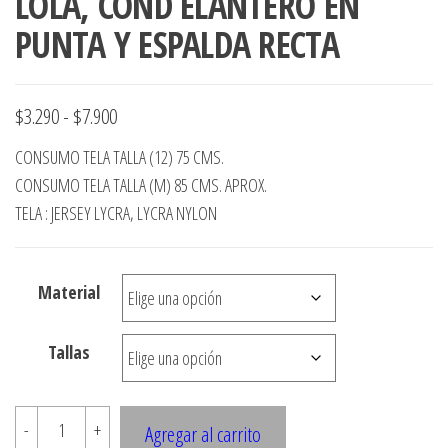
LOLA, COND ELANTERO EN
PUNTA Y ESPALDA RECTA
Rango
$
3.290
-
$
7.900
de
CONSUMO TELA TALLA (12) 75 CMS.
precios:
CONSUMO TELA TALLA (M) 85 CMS. APROX.
desde
TELA : JERSEY LYCRA, LYCRA NYLON
$3.290
hasta
Material
$7.900
Tallas
E427
-
+
Agregar al carrito
POLERA