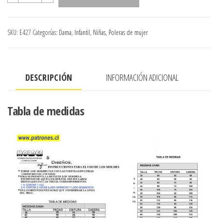
LARGA
MINI
SKU:
E427
Categorías:
Dama
,
Infantil
,
Niñas
,
Poleras de mujer
LOLA,
COND
ELANTERO
DESCRIPCIÓN
INFORMACIÓN ADICIONAL
EN
PUNTA
Y
Tabla de medidas
ESPALDA
RECTA
cantidad