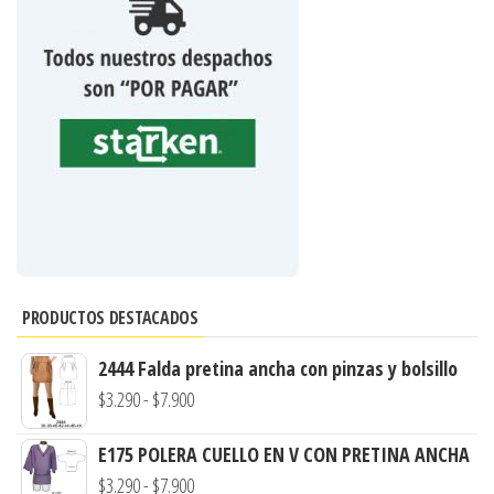
PRODUCTOS DESTACADOS
2444 Falda pretina ancha con pinzas y bolsillo
Rango
$
3.290
-
$
7.900
de
E175 POLERA CUELLO EN V CON PRETINA ANCHA
precios:
Rango
$
3.290
-
$
7.900
desde