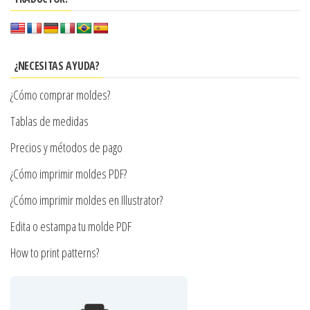
se
variantes.
pueden
Las
elegir
opciones
en
se
¿NECESITAS AYUDA?
la
pueden
¿Cómo comprar moldes?
página
elegir
de
en
Tablas de medidas
producto
la
Precios y métodos de pago
página
¿Cómo imprimir moldes PDF?
de
producto
¿Cómo imprimir moldes en Illustrator?
Edita o estampa tu molde PDF
How to print patterns?