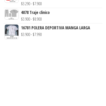
Rango
$
3.290
-
$
7.900
$3.290
de
hasta
4078 Traje clinico
precios:
$7.900
Rango
$
3.900
-
$
8.900
desde
de
16781 POLERA DEPORTIVA MANGA LARGA
$3.290
precios:
Rango
$
3.900
-
$
7.990
hasta
desde
de
$7.900
$3.900
precios:
hasta
desde
$8.900
$3.900
hasta
$7.990