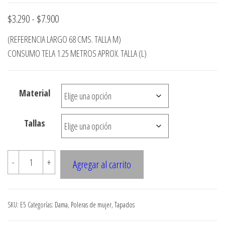
Rango
$
3.290
-
$
7.900
de
(REFERENCIA LARGO 68 CMS. TALLA M)
precios:
CONSUMO TELA 1.25 METROS APROX. TALLA (L)
desde
$3.290
Material
hasta
$7.900
Tallas
E5
-
+
Agregar al carrito
TAPADO
LARGO
TIPO
SKU:
E5
Categorías:
Dama
,
Poleras de mujer
,
Tapados
BOLERO