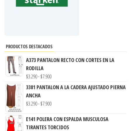
PRODUCTOS DESTACADOS
A373 PANTALON RECTO CON CORTES EN LA
RODILLA
Rango
$
3.290
-
$
7.900
de
3381 PANTALON A LA CADERA AJUSTADO PIERNA
precios:
ANCHA
desde
Rango
$
3.290
-
$
7.900
$3.290
de
hasta
E141 POLERA CON ESPALDA MUSCULOSA
precios:
$7.900
TIRANTES TORCIDOS
desde