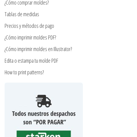
la
¿Cómo comprar moldes?
elegir
página
en
Tablas de medidas
de
la
Precios y métodos de pago
producto
página
¿Cómo imprimir moldes PDF?
de
producto
¿Cómo imprimir moldes en Illustrator?
Edita o estampa tu molde PDF
How to print patterns?