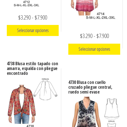
Rango
$
3.290
-
$
7.900
de
Seleccionar opciones
Rango
precios:
$
3.290
-
$
7.900
Este
de
desde
Seleccionar opciones
producto
precios:
$3.290
tiene
Este
desde
hasta
4738 Blusa estilo tapado con
múltiples
amarra, espalda con pliegue
producto
$3.290
$7.900
encontrado
variantes.
tiene
hasta
4730 Blusa con cuello
Las
múltiples
cruzado pliegue central,
$7.900
opciones
ruedo semi evase
variantes.
se
Las
pueden
opciones
elegir
se
en
pueden