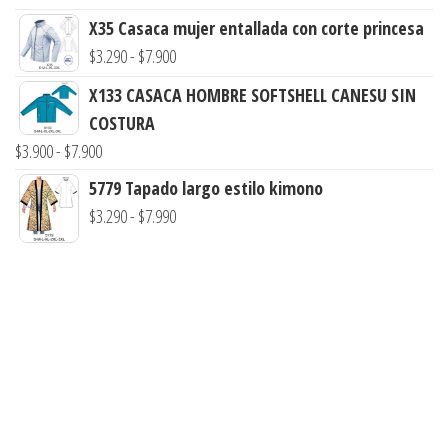
de
$7.900
X35 Casaca mujer entallada con corte princesa
precios:
Rango
$
3.290
-
$
7.900
desde
de
X133 CASACA HOMBRE SOFTSHELL CANESU SIN
$3.900
precios:
COSTURA
hasta
desde
Rango
$
3.900
-
$
7.900
$7.900
$3.290
de
5779 Tapado largo estilo kimono
hasta
precios:
Rango
$
3.290
-
$
7.990
$7.900
desde
de
$3.900
precios:
hasta
desde
$7.900
$3.290
hasta
$7.990