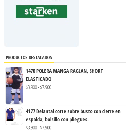
PRODUCTOS DESTACADOS
1470 POLERA MANGA RAGLAN, SHORT
ELASTICADO
Rango
$
3.900
-
$
7.900
de
precios:
4177 Delantal corte sobre busto con cierre en
desde
espalda, bolsillo con pliegues.
$3.900
Rango
$
3.900
-
$
7.900
hasta