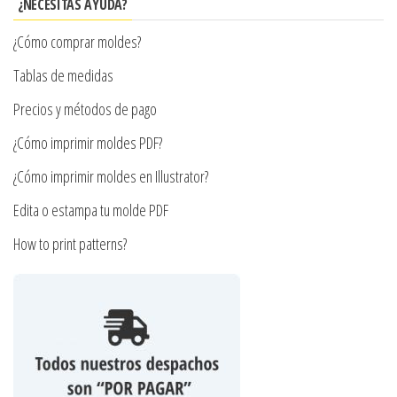
elegir
se
¿NECESITAS AYUDA?
en
pueden
¿Cómo comprar moldes?
la
elegir
página
en
Tablas de medidas
de
la
Precios y métodos de pago
producto
página
¿Cómo imprimir moldes PDF?
de
producto
¿Cómo imprimir moldes en Illustrator?
Edita o estampa tu molde PDF
How to print patterns?