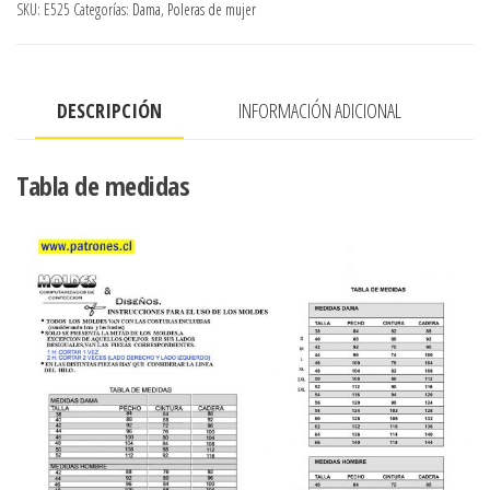
SKU:
E525
Categorías:
Dama
,
Poleras de mujer
BUSTO
CON
FALDON
DESCRIPCIÓN
INFORMACIÓN ADICIONAL
CRUZADO
EVASE
cantidad
Tabla de medidas