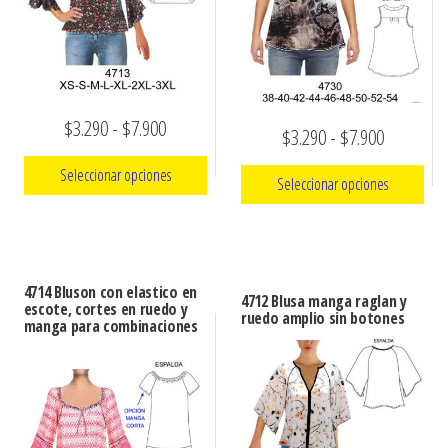
Rango
$
3.290
-
$
7.900
Rango
$
3.290
-
$
7.900
de
de
Seleccionar opciones
Seleccionar opciones
precios:
precios:
Este
desde
Este
desde
producto
$3.290
producto
$3.290
tiene
tiene
hasta
4714 Bluson con elastico en
hasta
4712 Blusa manga raglan y
múltiples
escote, cortes en ruedo y
múltiples
ruedo amplio sin botones
$7.900
manga para combinaciones
$7.900
variantes.
variantes.
Las
Las
opciones
opciones
se
se
pueden