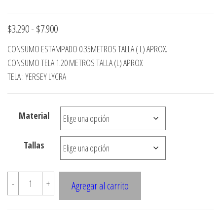
Rango
$
3.290
-
$
7.900
de
CONSUMO ESTAMPADO 0.35METROS TALLA ( L) APROX.
precios:
CONSUMO TELA 1.20 METROS TALLA (L) APROX
desde
TELA : YERSEY LYCRA
$3.290
hasta
Material
$7.900
Tallas
E525
-
+
Agregar al carrito
POLERA
CORTE
BAJO