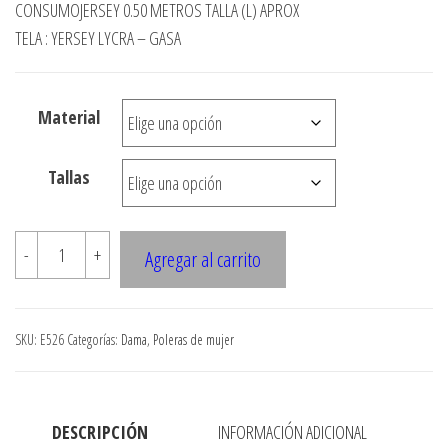
precios:
CONSUMOJERSEY 0.50 METROS TALLA (L) APROX
desde
TELA : YERSEY LYCRA – GASA
$3.290
hasta
Material
$7.900
Tallas
E526
-
+
Agregar al carrito
POLERA
KIMONO
CON
SKU:
E526
Categorías:
Dama
,
Poleras de mujer
GASA
cantidad
DESCRIPCIÓN
INFORMACIÓN ADICIONAL