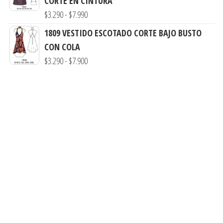
CORTE EN CINTURA
$7.900
$3.290
Rango
$
3.290
-
$
7.990
hasta
de
1809 VESTIDO ESCOTADO CORTE BAJO BUSTO
$7.900
precios:
CON COLA
desde
Rango
$
3.290
-
$
7.900
$3.290
de
hasta
precios:
$7.990
desde
$3.290
hasta
$7.900