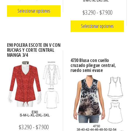
de
Seleccionar opciones
Rango
$
3.290
-
$
7.900
precios:
de
Este
desde
Seleccionar opciones
precios:
producto
$3.290
Este
desde
tiene
hasta
E90 POLERA ESCOTE EN V CON
producto
múltiples
$3.290
RUCHAS Y CORTE CENTRAL
$7.900
MANGA 3/4
tiene
variantes.
hasta
4730 Blusa con cuello
múltiples
cruzado pliegue central,
Las
$7.900
ruedo semi evase
variantes.
opciones
Las
se
opciones
pueden
se
elegir
pueden
en
elegir
la
en
página
Rango
$
3.290
-
$
7.900
la