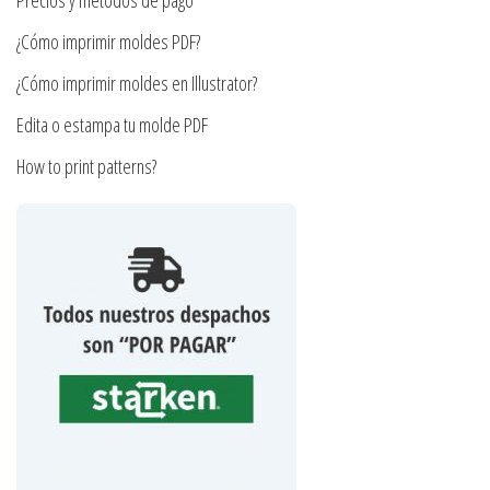
página
producto
¿Cómo imprimir moldes PDF?
de
producto
¿Cómo imprimir moldes en Illustrator?
Edita o estampa tu molde PDF
How to print patterns?