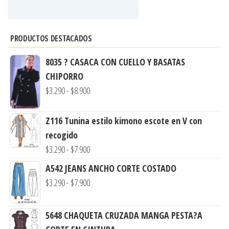
PRODUCTOS DESTACADOS
8035 ? CASACA CON CUELLO Y BASATAS
CHIPORRO
Rango
$
3.290
-
$
8.900
de
precios:
Z116 Tunina estilo kimono escote en V con
desde
recogido
$3.290
Rango
$
3.290
-
$
7.900
hasta
de
A542 JEANS ANCHO CORTE COSTADO
$8.900
precios:
Rango
$
3.290
-
$
7.900
desde
de
$3.290
precios:
5648 CHAQUETA CRUZADA MANGA PESTA?A
hasta
desde