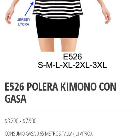
ropa,
accumark , Mol
Graduaciones,
pdf , Moldes A
Ploteo y
Gerber , Santia
Digitalización
accumark,
,www.patrones
Moldes en
pdf, Moldes
Accumark
Gerber,
Santiago-
Chile.
E526 POLERA KIMONO CON
GASA
Rango
$
3.290
-
$
7.900
de
CONSUMO GASA 0.65 METROS TALLA ( L) APROX.