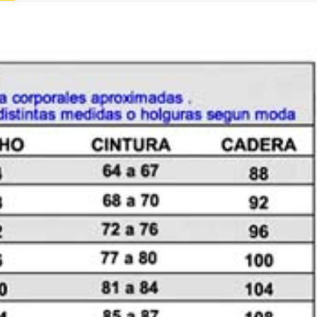
ESPALDA
Y
MANGAS
EN
ENCAJE
cantidad