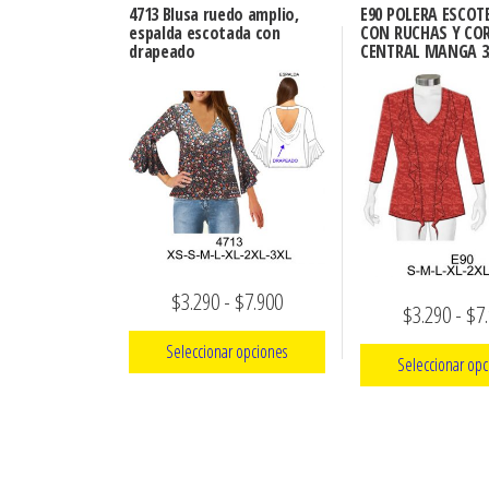
4713 Blusa ruedo amplio,
E90 POLERA ESCOTE
espalda escotada con
CON RUCHAS Y CO
drapeado
CENTRAL MANGA 3
Rango
$
3.290
-
$
7.900
$
3.290
-
$
7
de
Seleccionar opciones
Seleccionar opc
precios:
Este
desde
Este
producto
$3.290
prod
tiene
hasta
tien