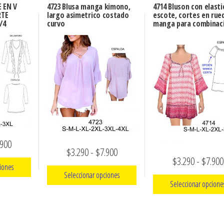
 EN V
4723 Blusa manga kimono,
4714 Bluson con elasti
RTE
largo asimetrico costado
escote, cortes en rue
/4
curvo
manga para combinac
Rango
.900
Rango
$
3.290
-
$
7.900
de
$
3.290
-
$
7.900
de
iones
precios:
Seleccionar opciones
precios:
Seleccionar opcione
desde
Este
desde
ucto
Este
$3.290
producto
$3.290
e
product