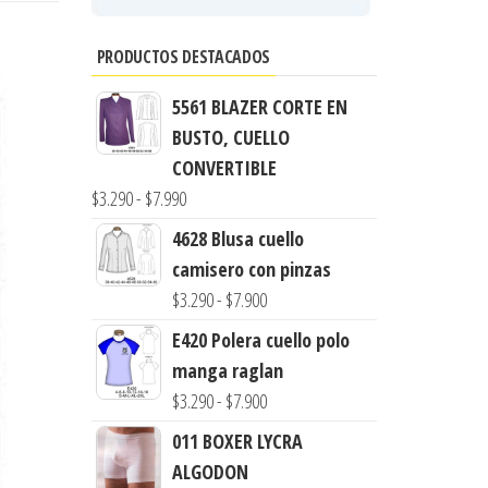
PRODUCTOS DESTACADOS
5561 BLAZER CORTE EN
BUSTO, CUELLO
CONVERTIBLE
Rango
$
3.290
-
$
7.990
de
4628 Blusa cuello
precios:
camisero con pinzas
desde
Rango
$
3.290
-
$
7.900
$3.290
de
E420 Polera cuello polo
hasta
precios:
manga raglan
$7.990
desde
Rango
$
3.290
-
$
7.900
$3.290
de
011 BOXER LYCRA
hasta
precios:
ALGODON
$7.900