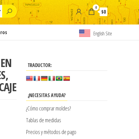
0
$0
tros
English Site
 EN
TRADUCTOR:
S,
CAJE
¿NECESITAS AYUDA?
¿Cómo comprar moldes?
Tablas de medidas
Precios y métodos de pago