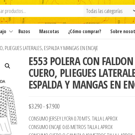
ajo
Buzos
Mascotas
¿Cómo comprar?
Sobre noso
O, PLIEGUES LATERALES, ESPALDA Y MANGAS EN ENCAJE
E553 POLERA CON FALDON
CUERO, PLIEGUES LATERALE
ESPALDA Y MANGAS EN EN
Rango
$
3.290
-
$
7.900
de
CONSUMO JERSEY LYCRA 0.70 MTS. TALLA L APROX
precios:
CONSUMO ENCAJE 0.65 METROS TALLA L APROX