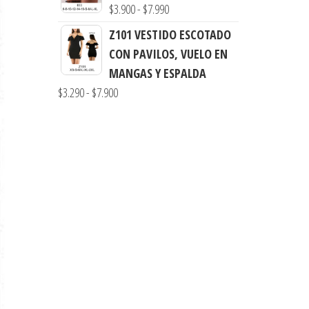
desde
Rango
$
3.900
-
$
7.990
$3.290
de
Z101 VESTIDO ESCOTADO
hasta
precios:
CON PAVILOS, VUELO EN
$7.900
desde
MANGAS Y ESPALDA
$3.900
Rango
$
3.290
-
$
7.900
hasta
de
$7.990
precios:
desde
$3.290
hasta
$7.900