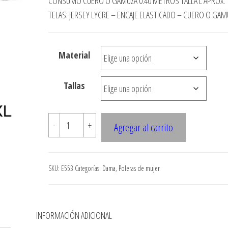
desde
CONSUMO CUERO O GAMUZA 0.40 METROS TALLA L APROX.
TELAS: JERSEY LYCRE – ENCAJE ELASTICADO – CUERO O GAM
$3.290
hasta
$7.900
Material
Tallas
E553
-
+
Agregar al carrito
POLERA
CON
FALDON
SKU:
E553
Categorías:
Dama
,
Poleras de mujer
EN
CUERO,
PLIEGUES
N
INFORMACIÓN ADICIONAL
LATERALES,