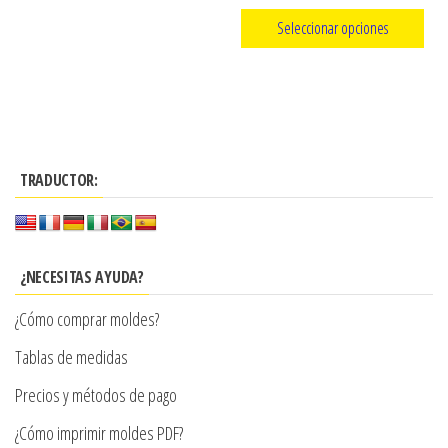
página
de
Seleccionar opciones
de
precios:
producto
Este
desde
producto
$3.290
tiene
hasta
múltiples
$7.900
TRADUCTOR:
variantes.
Las
opciones
se
¿NECESITAS AYUDA?
pueden
¿Cómo comprar moldes?
elegir
en
Tablas de medidas
la
Precios y métodos de pago
página
¿Cómo imprimir moldes PDF?
de