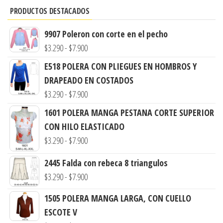
PRODUCTOS DESTACADOS
9907 Poleron con corte en el pecho
Rango
$
3.290
-
$
7.900
de
E518 POLERA CON PLIEGUES EN HOMBROS Y
precios:
DRAPEADO EN COSTADOS
desde
Rango
$
3.290
-
$
7.900
$3.290
de
1601 POLERA MANGA PESTANA CORTE SUPERIOR
hasta
precios:
CON HILO ELASTICADO
$7.900
desde
Rango
$
3.290
-
$
7.900
$3.290
de
2445 Falda con rebeca 8 triangulos
hasta
precios:
Rango
$
3.290
-
$
7.900
$7.900
desde
de
$3.290
1505 POLERA MANGA LARGA, CON CUELLO
precios:
hasta
ESCOTE V
desde