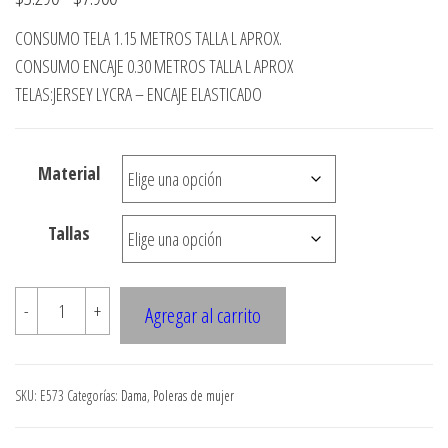
de
CONSUMO TELA 1.15 METROS TALLA L APROX.
precios:
CONSUMO ENCAJE 0.30 METROS TALLA L APROX
desde
TELAS:JERSEY LYCRA – ENCAJE ELASTICADO
$3.290
hasta
Material
$7.900
Tallas
E573
-
+
Agregar al carrito
POLERA
MANGA
RAGLAN
SKU:
E573
Categorías:
Dama
,
Poleras de mujer
CON
CANESU