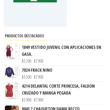
PRODUCTOS DESTACADOS
1849 VESTIDO JUVENIL CON APLICACIONES EN
GASA.
Rango
$
3.290
-
$
7.900
de
7024 FRACK NINO
precios:
Rango
$
3.500
-
$
7.900
desde
de
4214 DELANTAL CORTE PRINCESA, FALDON
$3.290
precios:
CRUZADO Y MANGA PEGADA
hasta
desde
Rango
$
3.900
-
$
7.900
$7.900
$3.500
de
8043 ? CHAQUETON DAMA RECTO