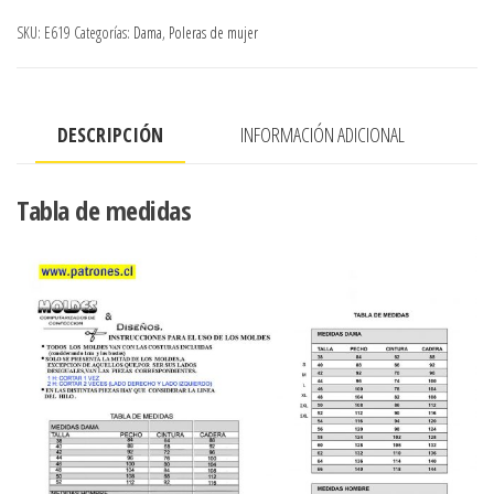
cruzados
SKU:
E619
Categorías:
Dama
,
Poleras de mujer
sin
espalda
amarrada
DESCRIPCIÓN
INFORMACIÓN ADICIONAL
en
cintura
cantidad
Tabla de medidas