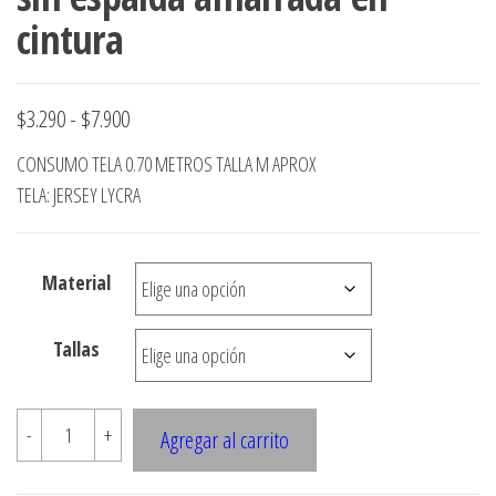
cintura
Rango
$
3.290
-
$
7.900
de
CONSUMO TELA 0.70 METROS TALLA M APROX
precios:
TELA: JERSEY LYCRA
desde
$3.290
Material
hasta
$7.900
Tallas
E619
-
+
Agregar al carrito
Polera
tirantes