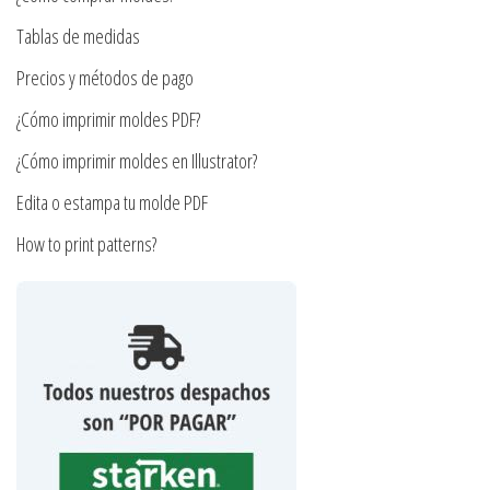
elegir
en
Tablas de medidas
la
Precios y métodos de pago
página
¿Cómo imprimir moldes PDF?
de
producto
¿Cómo imprimir moldes en Illustrator?
Edita o estampa tu molde PDF
How to print patterns?