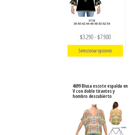
opciones
pueden
se
elegir
pueden
en
elegir
la
Rango
$
3.290
-
$
7.900
en
página
la
de
de
Seleccionar opciones
página
precios:
producto
de
Este
desde
producto
producto
$3.290
tiene
hasta
4699 Blusa escote espalda en
múltiples
V con doble tirantes y
$7.900
hombro descubierto
variantes.
Las
opciones
se
pueden