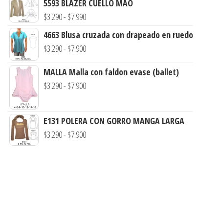
5593 BLAZER CUELLO MAO
precios:
Rango
$
3.290
-
$
7.990
desde
de
4663 Blusa cruzada con drapeado en ruedo
$3.290
precios:
Rango
$
3.290
-
$
7.900
hasta
desde
de
$7.990
$3.290
MALLA Malla con faldon evase (ballet)
precios:
hasta
Rango
$
3.290
-
$
7.900
desde
$7.990
de
$3.290
precios:
hasta
E131 POLERA CON GORRO MANGA LARGA
desde
$7.900
Rango
$
3.290
-
$
7.900
$3.290
de
hasta
precios:
$7.900
desde
$3.290
hasta
$7.900