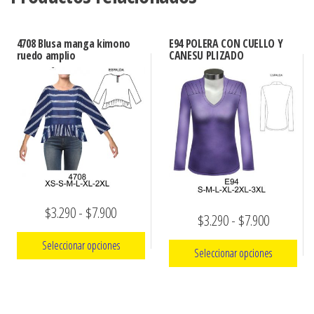
4708 Blusa manga kimono
E94 POLERA CON CUELLO Y
ruedo amplio
CANESU PLIZADO
Rango
$
3.290
-
$
7.900
Rango
$
3.290
-
$
7.900
de
de
Seleccionar opciones
Seleccionar opciones
precios:
precios:
Este
desde
Este
desde
producto
$3.290
producto
$3.290