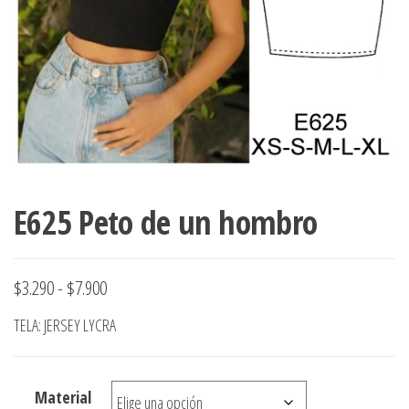
ropa,
accumark , Mol
Graduaciones,
pdf , Moldes A
Ploteo y
Gerber , Santia
Digitalización
accumark,
,www.patrones
Moldes en
pdf, Moldes
Accumark
Gerber,
Santiago-
Chile.
E625 Peto de un hombro
Rango
$
3.290
-
$
7.900
de
TELA: JERSEY LYCRA
precios:
desde
Material
$3.290