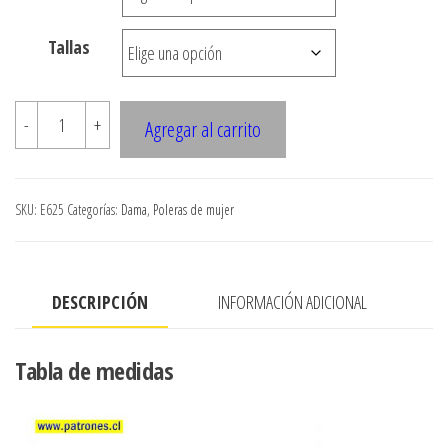
hasta
Tallas
$7.900
E625
-
+
Agregar al carrito
Peto
de
un
SKU:
E625
Categorías:
Dama
,
Poleras de mujer
hombro
cantidad
DESCRIPCIÓN
INFORMACIÓN ADICIONAL
Tabla de medidas