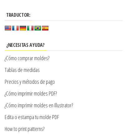
hasta
hasta
múltiples
múltiples
$7.900
$7.900
variantes.
TRADUCTOR:
variantes.
Las
Las
opciones
opciones
se
se
¿NECESITAS AYUDA?
pueden
pueden
elegir
¿Cómo comprar moldes?
elegir
en
en
Tablas de medidas
la
la
Precios y métodos de pago
página
página
de
¿Cómo imprimir moldes PDF?
de
producto
producto
¿Cómo imprimir moldes en Illustrator?
Edita o estampa tu molde PDF
How to print patterns?