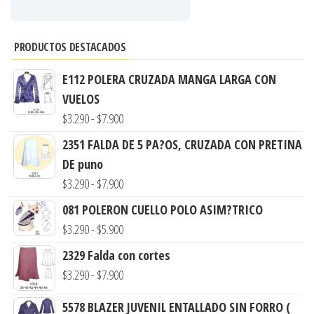
PRODUCTOS DESTACADOS
E112 POLERA CRUZADA MANGA LARGA CON
VUELOS
Rango
$
3.290
-
$
7.900
de
2351 FALDA DE 5 PA?OS, CRUZADA CON PRETINA
precios:
DE puno
desde
Rango
$
3.290
-
$
7.900
$3.290
de
081 POLERON CUELLO POLO ASIM?TRICO
hasta
precios:
Rango
$
3.290
-
$
5.900
$7.900
desde
de
2329 Falda con cortes
$3.290
precios:
Rango
$
3.290
-
$
7.900
hasta
desde
de
$7.900
$3.290
5578 BLAZER JUVENIL ENTALLADO SIN FORRO (
precios: