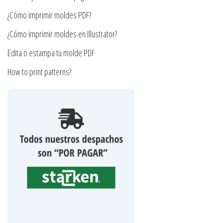
página
¿Cómo imprimir moldes PDF?
de
producto
¿Cómo imprimir moldes en Illustrator?
Edita o estampa tu molde PDF
How to print patterns?