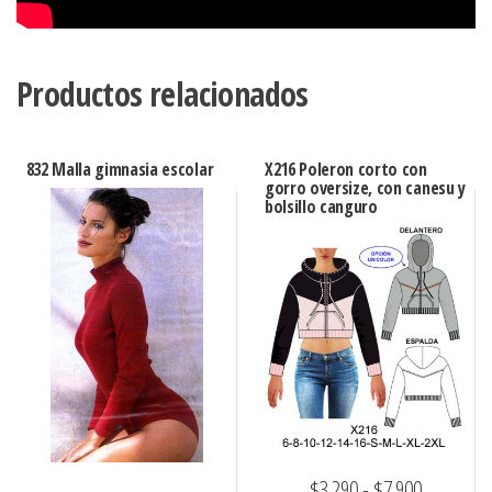
Productos relacionados
832 Malla gimnasia escolar
X216 Poleron corto con
gorro oversize, con canesu y
bolsillo canguro
Rango
$
3.290
-
$
7.900