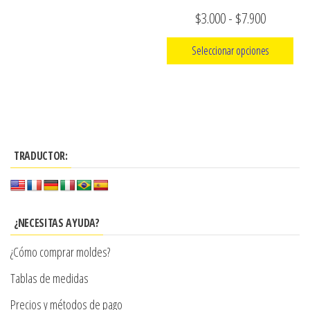
de
Rango
$
3.000
-
$
7.900
producto
de
Seleccionar opciones
precios:
Este
desde
producto
$3.000
tiene
hasta
múltiples
$7.900
TRADUCTOR:
variantes.
Las
opciones
se
¿NECESITAS AYUDA?
pueden
¿Cómo comprar moldes?
elegir
en
Tablas de medidas
la
Precios y métodos de pago