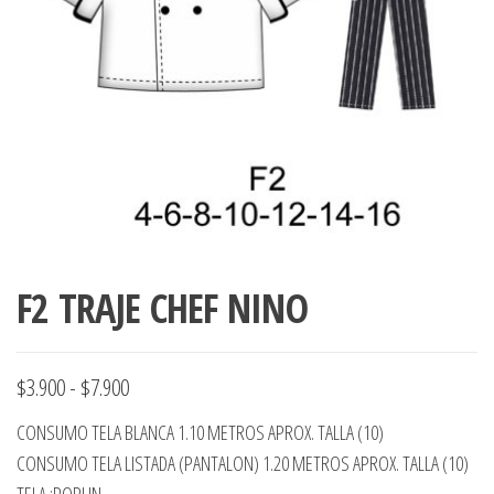
ropa,
accumark , Mol
Graduaciones,
pdf , Moldes A
Ploteo y
Gerber , Santia
Digitalización
accumark,
,www.patrones
Moldes en
pdf, Moldes
Accumark
Gerber,
Santiago-
Chile.
F2 TRAJE CHEF NINO
Rango
$
3.900
-
$
7.900
de
CONSUMO TELA BLANCA 1.10 METROS APROX. TALLA (10)
precios:
CONSUMO TELA LISTADA (PANTALON) 1.20 METROS APROX. TALLA (10)