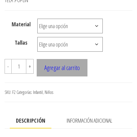
desde
TELA :POPLIN
$3.900
hasta
Material
$7.900
Tallas
F2
-
+
Agregar al carrito
TRAJE
CHEF
NINO
SKU:
F2
Categorías:
Infantil
,
Niños
cantidad
DESCRIPCIÓN
INFORMACIÓN ADICIONAL