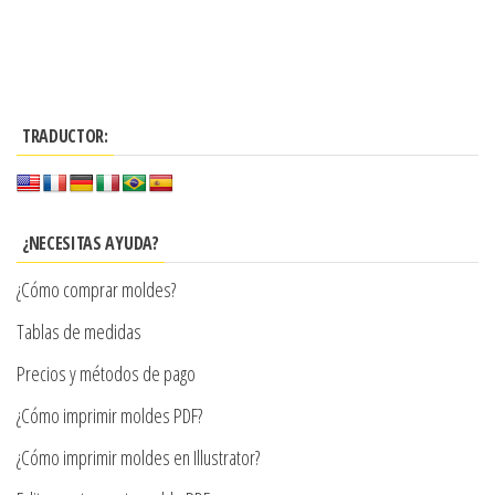
Este
desde
Este
desde
la
la
producto
$3.290
producto
página
página
$3.290
tiene
hasta
tiene
de
de
múltiples
hasta
$7.900
múltiples
producto
producto
variantes.
$7.900
TRADUCTOR:
variantes.
Las
Las
opciones
opciones
se
se
¿NECESITAS AYUDA?
pueden
pueden
elegir
¿Cómo comprar moldes?
elegir
en
en
Tablas de medidas
la
la
Precios y métodos de pago
página
página
de
¿Cómo imprimir moldes PDF?
de
producto
producto
¿Cómo imprimir moldes en Illustrator?