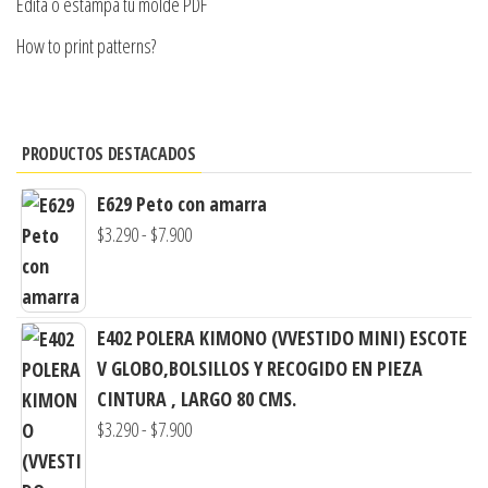
Edita o estampa tu molde PDF
How to print patterns?
PRODUCTOS DESTACADOS
E629 Peto con amarra
Rango
$
3.290
-
$
7.900
de
precios:
desde
E402 POLERA KIMONO (VVESTIDO MINI) ESCOTE
$3.290
V GLOBO,BOLSILLOS Y RECOGIDO EN PIEZA
hasta
CINTURA , LARGO 80 CMS.
$7.900
Rango
$
3.290
-
$
7.900
de