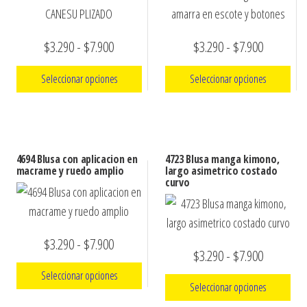
Rango
Rango
$
3.290
-
$
7.900
$
3.290
-
$
7.900
de
de
Seleccionar opciones
Seleccionar opciones
precios:
precios:
Este
Este
desde
desde
producto
producto
$3.290
$3.290
tiene
tiene
hasta
hasta
4694 Blusa con aplicacion en
4723 Blusa manga kimono,
múltiples
múltiples
macrame y ruedo amplio
largo asimetrico costado
$7.900
$7.900
curvo
variantes.
variantes.
Las
Las
opciones
opciones
Rango
$
3.290
-
$
7.900
se
se
Rango
$
3.290
-
$
7.900
de
pueden
pueden
de
Seleccionar opciones
elegir
elegir
precios:
Seleccionar opciones
precios:
en
en