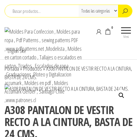
Saltar
al
contenido
0
Moldes Para
Moldes para
Confeccion , M
Confección,
Menú
Moldes para
para ropa , Pdf
English Site
ropa, Pdf
Patterns , sew
Patterns,
patterns PDF
sewing
Portada
»
Productos
»
A308 PANTALON DE VESTIR RECTO A LA CINTURA,
patterns , pdf
,www.pdfpatte
BASTA DE 24 CMS.
sewing
,Modelista , M
patterns
carton cortado 
design,
Tallajes o esca
Modelista ,
Tallajes o
A308 PANTALON DE VESTIR
carton ,Tizados 
escalados en
Escalados de r
RECTO A LA CINTURA, BASTA DE
carton ,
,Graduaciones ,
Tizados ,
24 CMS.
y Digitalizacion
Escalados de