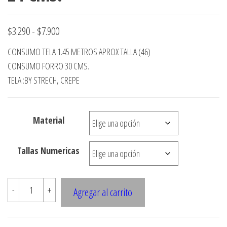
ropa,
accumark , Mol
Graduaciones,
pdf , Moldes A
Ploteo y
Rango
$
3.290
-
$
7.900
Gerber , Santia
Digitalización
de
accumark,
,www.patrones
CONSUMO TELA 1.45 METROS APROX TALLA (46)
Moldes en
precios:
CONSUMO FORRO 30 CMS.
pdf, Moldes
desde
TELA :BY STRECH, CREPE
Accumark
Gerber,
$3.290
Santiago-
hasta
Chile.
Material
$7.900
Tallas Numericas
A308
-
+
Agregar al carrito
PANTALON
DE