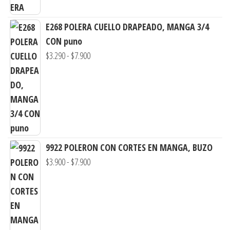
de
precios:
E268 POLERA CUELLO DRAPEADO, MANGA 3/4
desde
CON puno
$3.000
Rango
$
3.290
-
$
7.900
hasta
de
$7.900
precios:
desde
$3.290
hasta
$7.900
9922 POLERON CON CORTES EN MANGA, BUZO
Rango
$
3.900
-
$
7.900
de
precios:
desde
$3.900