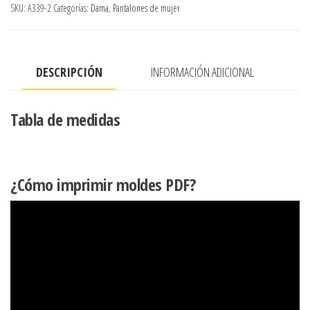
VESTIR
SKU:
A339-2
Categorías:
Dama
,
Pantalones de mujer
RECTO
A
LA
DESCRIPCIÓN
INFORMACIÓN ADICIONAL
CINTURA,
BASTA
DE
Tabla de medidas
24
CMS.
cantidad
¿Cómo imprimir moldes PDF?