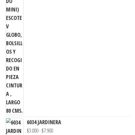
precios:
desde
$3.290
hasta
$7.900
6034 JARDINERA
Rango
$
3.000
-
$
7.900