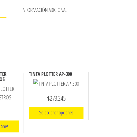
N
INFORMACIÓN ADICIONAL
TER
TINTA PLOTTER AP-300
ROS
$
273.245
Seleccionar opciones
iones
Este
producto