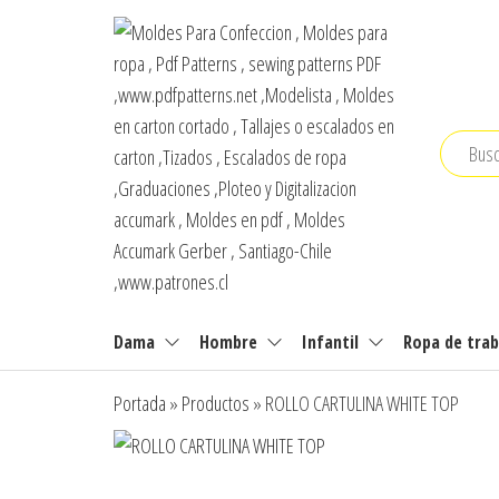
Saltar
al
contenido
Moldes Para
Moldes para
Confección,
Confeccion , Moldes
Dama
Hombre
Infantil
Ropa de trab
Moldes para
para ropa , Pdf
ropa, Pdf
Portada
»
Productos
»
ROLLO CARTULINA WHITE TOP
Patterns,
Patterns , sewing
sewing
patterns PDF
patterns , pdf
sewing
,www.pdfpatterns.net