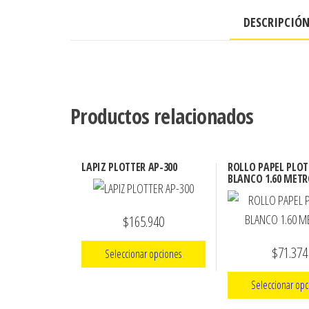
DESCRIPCIÓ
Productos relacionados
LAPIZ PLOTTER AP-300
ROLLO PAPEL PLOT
BLANCO 1.60 MET
$
165.940
$
71.374
Seleccionar opciones
Seleccionar opc
Este
producto