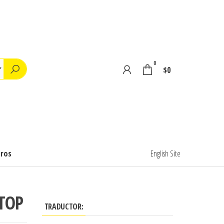
0
$0
tros
English Site
TOP
TRADUCTOR: