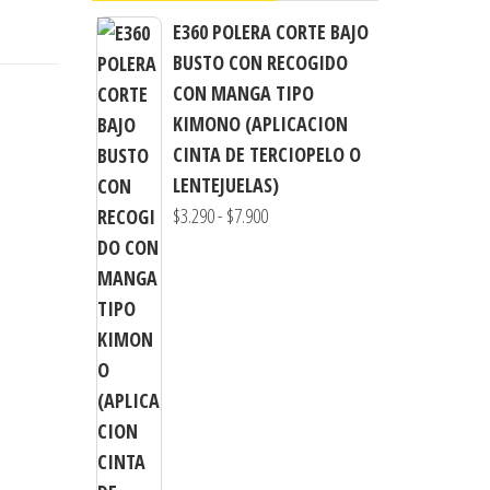
E360 POLERA CORTE BAJO
BUSTO CON RECOGIDO
CON MANGA TIPO
KIMONO (APLICACION
CINTA DE TERCIOPELO O
LENTEJUELAS)
Rango
$
3.290
-
$
7.900
de
precios:
desde
$3.290
hasta
$7.900