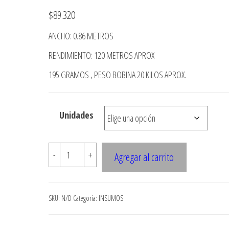
$
89.320
ANCHO: 0.86 METROS
RENDIMIENTO: 120 METROS APROX
195 GRAMOS , PESO BOBINA 20 KILOS APROX.
Unidades
ROLLO
-
+
Agregar al carrito
CARTULINA
WHITE
TOP
SKU:
N/D
Categoría:
INSUMOS
cantidad