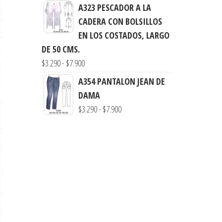
precios:
A323 PESCADOR A LA
$7.900
desde
CADERA CON BOLSILLOS
$3.290
EN LOS COSTADOS, LARGO
hasta
DE 50 CMS.
$7.990
Rango
$
3.290
-
$
7.900
de
A354 PANTALON JEAN DE
precios:
DAMA
desde
Rango
$
3.290
-
$
7.900
$3.290
de
hasta
precios:
$7.900
desde
$3.290
hasta
$7.900