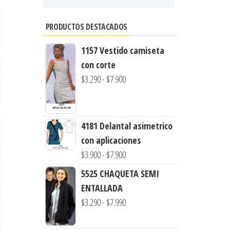
PRODUCTOS DESTACADOS
1157 Vestido camiseta
con corte
Rango
$
3.290
-
$
7.900
de
precios:
desde
4181 Delantal asimetrico
$3.290
con aplicaciones
hasta
Rango
$
3.900
-
$
7.900
$7.900
de
5525 CHAQUETA SEMI
precios:
ENTALLADA
desde
Rango
$
3.290
-
$
7.990
$3.900
de
hasta