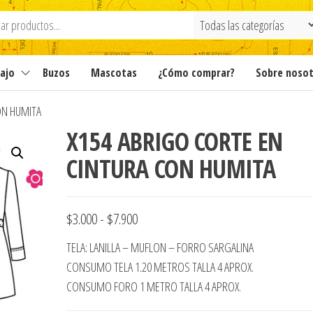
ajo
Buzos
Mascotas
¿Cómo comprar?
Sobre noso
ON HUMITA
X154 ABRIGO CORTE EN
CINTURA CON HUMITA
Rango
$
3.000
-
$
7.900
de
TELA: LANILLA – MUFLON – FORRO SARGALINA
precios:
CONSUMO TELA 1.20 METROS TALLA 4 APROX.
desde
CONSUMO FORO 1 METRO TALLA 4 APROX.
$3.000