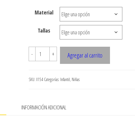
hasta
Material
$7.900
Tallas
X154
-
+
Agregar al carrito
ABRIGO
CORTE
EN
SKU:
X154
Categorías:
Infantil
,
Niñas
CINTURA
CON
HUMITA
N
INFORMACIÓN ADICIONAL
cantidad