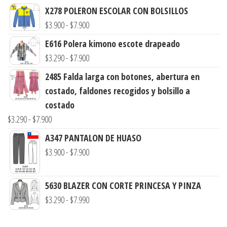
X278 POLERON ESCOLAR CON BOLSILLOS
Rango
$
3.900
-
$
7.900
de
E616 Polera kimono escote drapeado
precios:
Rango
$
3.290
-
$
7.900
desde
de
2485 Falda larga con botones, abertura en
$3.900
precios:
costado, faldones recogidos y bolsillo a
hasta
desde
costado
$7.900
$3.290
Rango
$
3.290
-
$
7.900
hasta
de
A347 PANTALON DE HUASO
$7.900
precios:
Rango
$
3.900
-
$
7.900
desde
de
$3.290
precios:
5630 BLAZER CON CORTE PRINCESA Y PINZA
hasta
desde
Rango
$
3.290
-
$
7.990
$7.900
$3.900
de
hasta