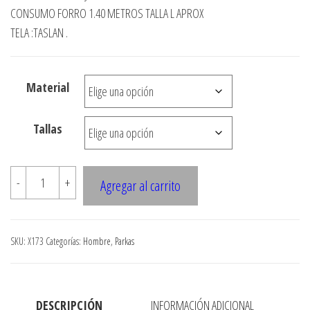
desde
CONSUMO FORRO 1.40 METROS TALLA L APROX
TELA :TASLAN .
$3.900
hasta
$7.990
Material
Tallas
X173
-
+
Agregar al carrito
CORTAVIENTO
cantidad
SKU:
X173
Categorías:
Hombre
,
Parkas
DESCRIPCIÓN
INFORMACIÓN ADICIONAL