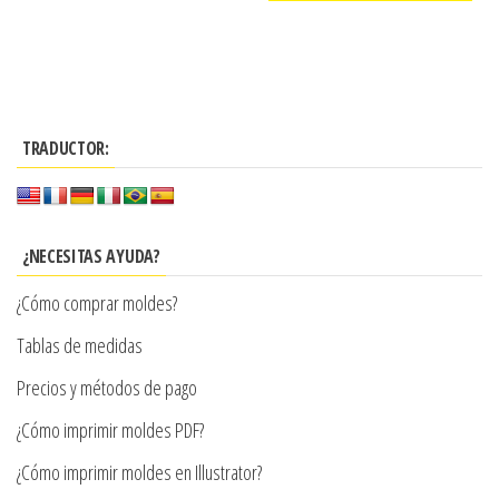
de
Este
desde
producto
producto
$3.900
tiene
hasta
múltiples
$7.990
TRADUCTOR:
variantes.
Las
opciones
se
¿NECESITAS AYUDA?
pueden
¿Cómo comprar moldes?
elegir
en
Tablas de medidas
la
Precios y métodos de pago
página
¿Cómo imprimir moldes PDF?
de
producto
¿Cómo imprimir moldes en Illustrator?