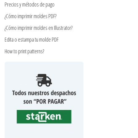
la
Precios y métodos de pago
página
¿Cómo imprimir moldes PDF?
de
producto
¿Cómo imprimir moldes en Illustrator?
Edita o estampa tu molde PDF
How to print patterns?