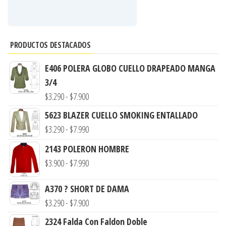
PRODUCTOS DESTACADOS
E406 POLERA GLOBO CUELLO DRAPEADO MANGA
3/4
Rango
$
3.290
-
$
7.900
de
5623 BLAZER CUELLO SMOKING ENTALLADO
precios:
Rango
$
3.290
-
$
7.990
desde
de
2143 POLERON HOMBRE
$3.290
precios:
Rango
$
3.900
-
$
7.990
hasta
desde
de
$7.900
$3.290
A370 ? SHORT DE DAMA
precios:
hasta
Rango
$
3.290
-
$
7.900
desde
$7.990
de
$3.900
2324 Falda Con Faldon Doble