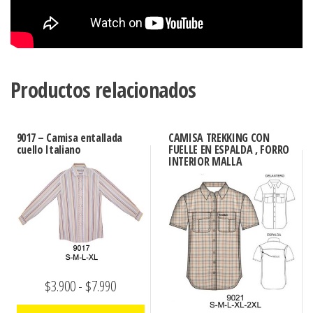
Productos relacionados
9017 – Camisa entallada
CAMISA TREKKING CON
cuello Italiano
FUELLE EN ESPALDA , FORRO
INTERIOR MALLA
Rango
$
3.900
-
$
7.990
de