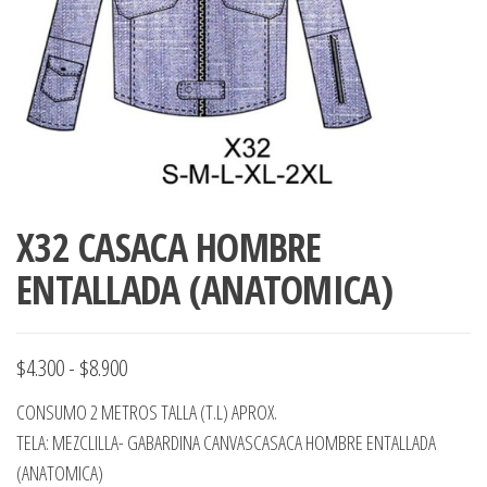
ropa,
accumark , Mol
Graduaciones,
pdf , Moldes A
Ploteo y
Gerber , Santia
Digitalización
accumark,
,www.patrones
Moldes en
pdf, Moldes
Accumark
Gerber,
Santiago-
X32 CASACA HOMBRE
Chile.
ENTALLADA (ANATOMICA)
Rango
$
4.300
-
$
8.900
de
CONSUMO 2 METROS TALLA (T.L) APROX.
precios:
TELA: MEZCLILLA- GABARDINA CANVASCASACA HOMBRE ENTALLADA
desde
(ANATOMICA)