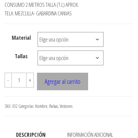
CONSUMO 2 METROS TALLA (T.L) APROX.
$4.300
TELA: MEZCLILLA- GABARDINA CANVAS
hasta
$8.900
Material
Tallas
X32
-
+
Agregar al carrito
CASACA
HOMBRE
ENTALLADA
SKU:
X32
Categorías:
Hombre
,
Parkas
,
Vestones
(ANATOMICA)
cantidad
DESCRIPCIÓN
INFORMACIÓN ADICIONAL