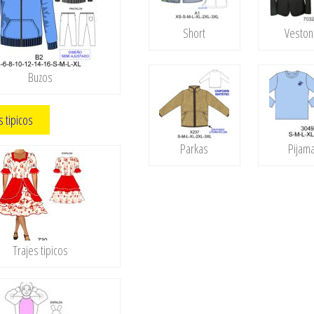
Short
Vesto
Buzos
s tipicos
Parkas
Pijam
Trajes tipicos