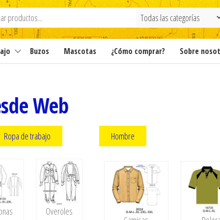
ajo
Buzos
Mascotas
¿Cómo comprar?
Sobre noso
esde Web
Ropa de trabajo
Hombre
onas
Overoles