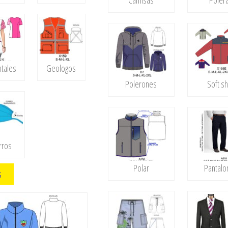
Camisas
Poler
ntales
Geologos
Polerones
Soft sh
rros
Polar
Pantalo
s