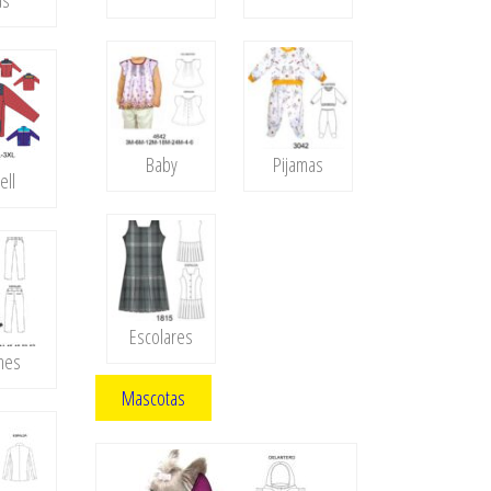
as
Baby
Pijamas
ell
Escolares
nes
Mascotas