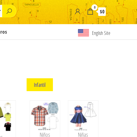
0
$0
tros
English Site
Infantil
Niños
Niñas