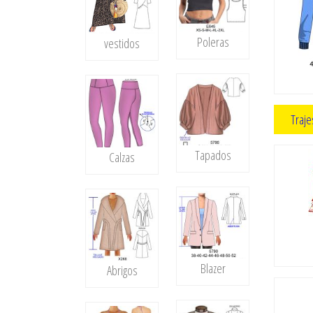
Poleras
vestidos
Traje
Tapados
Calzas
Blazer
Abrigos