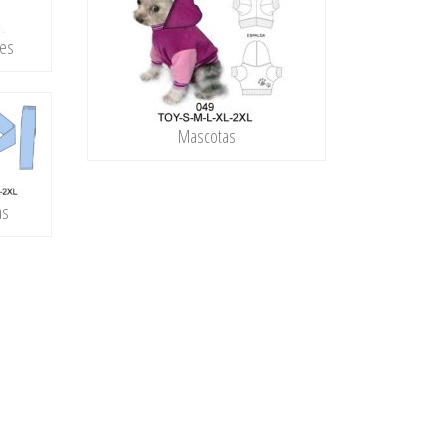
nes
Mascotas​
as