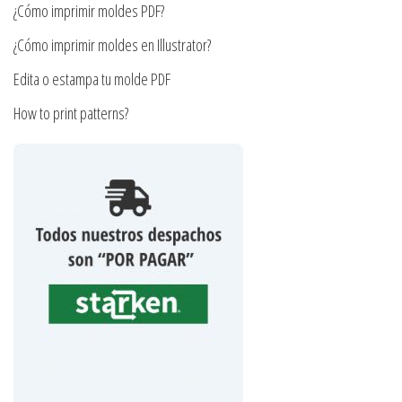
¿Cómo imprimir moldes PDF?
de
producto
¿Cómo imprimir moldes en Illustrator?
Edita o estampa tu molde PDF
How to print patterns?