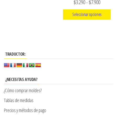
Rango
$
3.290
-
$
7.900
la
página
de
Seleccionar opciones
de
precios:
producto
Este
desde
producto
$3.290
tiene
hasta
múltiples
$7.900
TRADUCTOR:
variantes.
Las
opciones
se
¿NECESITAS AYUDA?
pueden
¿Cómo comprar moldes?
elegir
en
Tablas de medidas
la
Precios y métodos de pago
página