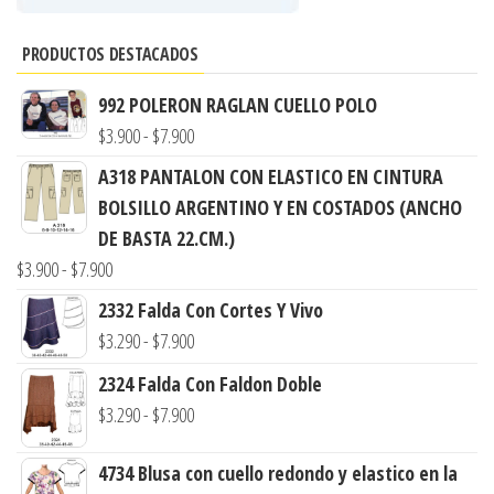
PRODUCTOS DESTACADOS
992 POLERON RAGLAN CUELLO POLO
Rango
$
3.900
-
$
7.900
de
A318 PANTALON CON ELASTICO EN CINTURA
precios:
BOLSILLO ARGENTINO Y EN COSTADOS (ANCHO
desde
DE BASTA 22.CM.)
$3.900
Rango
$
3.900
-
$
7.900
hasta
de
2332 Falda Con Cortes Y Vivo
$7.900
precios:
Rango
$
3.290
-
$
7.900
desde
de
2324 Falda Con Faldon Doble
$3.900
precios:
Rango
$
3.290
-
$
7.900
hasta
desde
de
$7.900
$3.290
4734 Blusa con cuello redondo y elastico en la
precios:
hasta