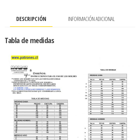
LATERALES
(
DESCRIPCIÓN
INFORMACIÓN ADICIONAL
SALIDA
DE
PLAYA)
Tabla de medidas
cantidad