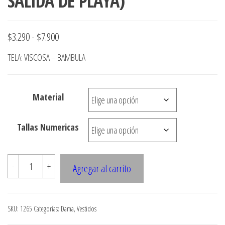
SALIDA DE PLAYA)
Rango
$
3.290
-
$
7.900
de
TELA: VISCOSA – BAMBULA
precios:
desde
Material
$3.290
hasta
Tallas Numericas
$7.900
1265
-
+
Agregar al carrito
VESTIDO
LARGO
CON
SKU:
1265
Categorías:
Dama
,
Vestidos
ABERTURAS