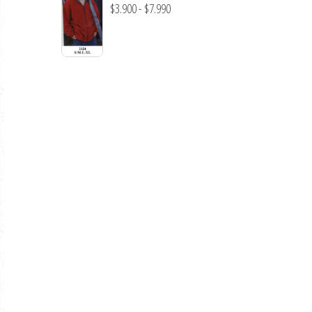
precios:
Rango
$
3.900
-
$
7.990
desde
de
$3.290
precios:
hasta
desde
$7.900
$3.900
hasta
$7.990