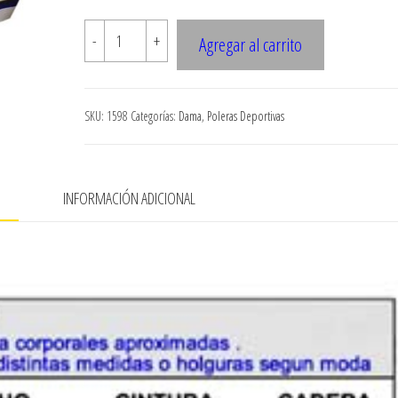
$7.900
1598
-
+
Agregar al carrito
Peto
deportivo
cantidad
SKU:
1598
Categorías:
Dama
,
Poleras Deportivas
N
INFORMACIÓN ADICIONAL