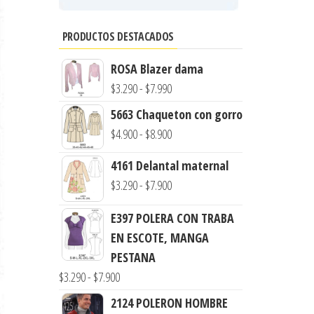
PRODUCTOS DESTACADOS
ROSA Blazer dama
Rango
$
3.290
-
$
7.990
de
5663 Chaqueton con gorro
precios:
Rango
$
4.900
-
$
8.900
desde
de
4161 Delantal maternal
$3.290
precios:
Rango
$
3.290
-
$
7.900
hasta
desde
de
$7.990
$4.900
E397 POLERA CON TRABA
precios:
hasta
EN ESCOTE, MANGA
desde
$8.900
PESTANA
$3.290
Rango
$
3.290
-
$
7.900
hasta
de
$7.900
2124 POLERON HOMBRE