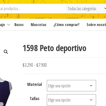
ajo
Buzos
Mascotas
¿Cómo comprar?
Sobre noso
1598 Peto deportivo
Rango
$
3.290
-
$
7.900
de
precios:
Material
desde
$3.290
Tallas
hasta