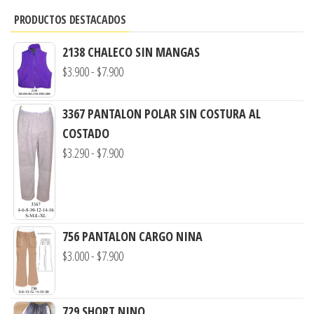
PRODUCTOS DESTACADOS
2138 CHALECO SIN MANGAS
Rango
$
3.900
-
$
7.900
de
precios:
3367 PANTALON POLAR SIN COSTURA AL
desde
COSTADO
$3.900
Rango
$
3.290
-
$
7.900
hasta
de
$7.900
precios:
desde
$3.290
756 PANTALON CARGO NINA
hasta
Rango
$
3.000
-
$
7.900
$7.900
de
precios:
729 SHORT NINO