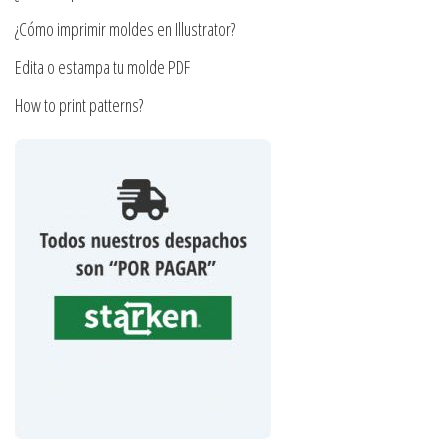
producto
producto
¿Cómo imprimir moldes en Illustrator?
Edita o estampa tu molde PDF
How to print patterns?