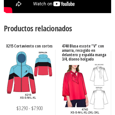
Productos relacionados
X215 Cortaviento con cortes
4740 Blusa escote “V” con
amarra, recogido en
delantero y espalda manga
3/4, diseno holgado
Rango
$
3.290
-
$
7.900