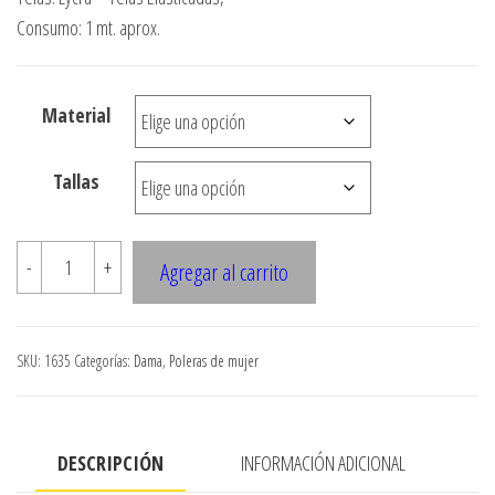
precios:
Consumo: 1 mt. aprox.
desde
$3.290
Material
hasta
$7.900
Tallas
1635
-
+
Agregar al carrito
POLERA
CORTE
BAJO
SKU:
1635
Categorías:
Dama
,
Poleras de mujer
BUSTO,
MANGAS
CON
DESCRIPCIÓN
INFORMACIÓN ADICIONAL
AMARRAS