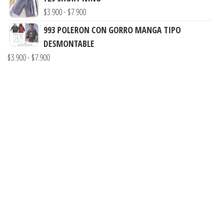
desde
Rango
$
3.900
-
$
7.900
$3.000
de
hasta
993 POLERON CON GORRO MANGA TIPO
precios:
$7.900
DESMONTABLE
desde
Rango
$
3.900
-
$
7.900
$3.900
de
hasta
precios:
$7.900
desde
$3.900
hasta
$7.900