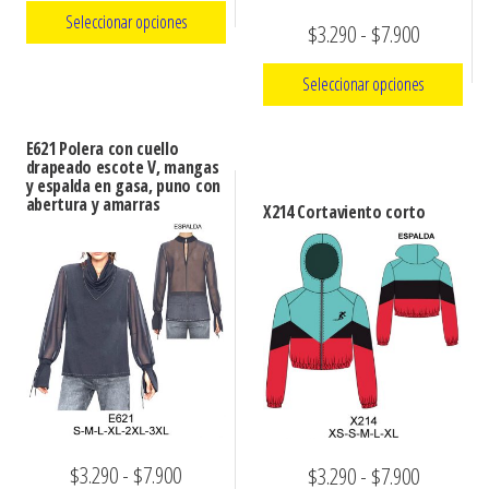
de
Seleccionar opciones
Rango
$
3.290
-
$
7.900
precios:
de
Este
desde
Seleccionar opciones
precios:
producto
$3.290
tiene
Este
desde
hasta
E621 Polera con cuello
múltiples
producto
drapeado escote V, mangas
$3.290
$7.900
y espalda en gasa, puno con
variantes.
tiene
abertura y amarras
hasta
X214 Cortaviento corto
Las
múltiples
$7.900
opciones
variantes.
se
Las
pueden
opciones
elegir
se
en
pueden
la
elegir
página
en
de
Rango
$
3.290
-
$
7.900
la
Rango
$
3.290
-
$
7.900