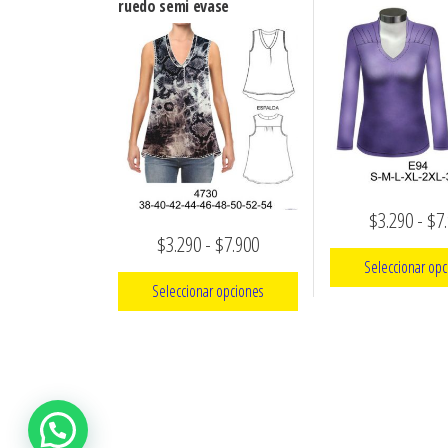
ruedo semi evase
$
3.290
-
$
7
Rango
$
3.290
-
$
7.900
Seleccionar opc
de
Seleccionar opciones
precios:
Este
Este
desde
prod
producto
tien
$3.290
tiene
múlt
hasta
múltiples
varia
$7.900