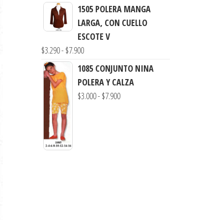
de
1505 POLERA MANGA
precios:
LARGA, CON CUELLO
desde
ESCOTE V
$3.900
Rango
$
3.290
-
$
7.900
hasta
de
1085 CONJUNTO NINA
$7.900
precios:
POLERA Y CALZA
desde
Rango
$
3.000
-
$
7.900
$3.290
de
hasta
precios:
$7.900
desde
$3.000
hasta
$7.900