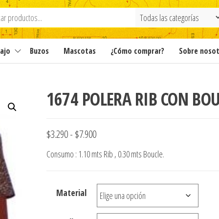
ajo
Buzos
Mascotas
¿Cómo comprar?
Sobre noso
1674 POLERA RIB CON BOU
Rango
$
3.290
-
$
7.900
de
Consumo : 1.10 mts Rib , 0.30 mts Boucle.
precios:
desde
Material
$3.290
hasta