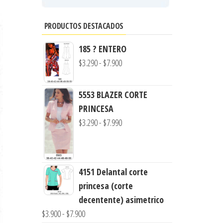
PRODUCTOS DESTACADOS
185 ? ENTERO
Rango
$
3.290
-
$
7.900
de
precios:
5553 BLAZER CORTE
desde
PRINCESA
$3.290
Rango
$
3.290
-
$
7.990
hasta
de
$7.900
precios:
desde
4151 Delantal corte
$3.290
princesa (corte
hasta
decentente) asimetrico
$7.990
Rango
$
3.900
-
$
7.900