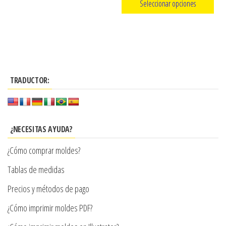
de
Seleccionar opciones
precios:
producto
Este
desde
producto
$3.290
tiene
hasta
múltiples
$7.900
TRADUCTOR:
variantes.
Las
opciones
se
¿NECESITAS AYUDA?
pueden
¿Cómo comprar moldes?
elegir
en
Tablas de medidas
la
Precios y métodos de pago
página
¿Cómo imprimir moldes PDF?
de
producto