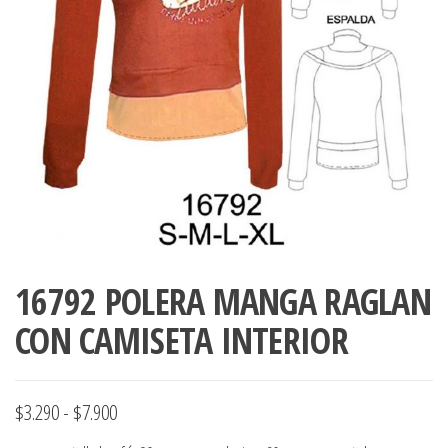
ropa,
accumark , Mol
Graduaciones,
pdf , Moldes A
Ploteo y
Gerber , Santia
Digitalización
accumark,
,www.patrones
Moldes en
pdf, Moldes
Accumark
Gerber,
Santiago-
Chile.
16792 POLERA MANGA RAGLAN
CON CAMISETA INTERIOR
Rango
$
3.290
-
$
7.900
de