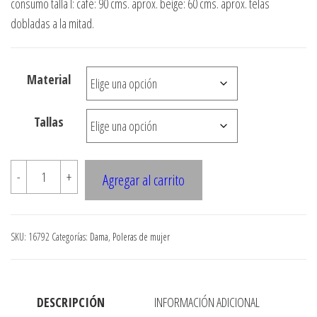
consumo talla l: café: 90 cms. aprox. beige: 60 cms. aprox. telas
precios:
dobladas a la mitad.
desde
$3.290
Material
hasta
$7.900
Tallas
16792
-
+
Agregar al carrito
POLERA
MANGA
RAGLAN
SKU:
16792
Categorías:
Dama
,
Poleras de mujer
CON
CAMISETA
INTERIOR
DESCRIPCIÓN
INFORMACIÓN ADICIONAL
cantidad