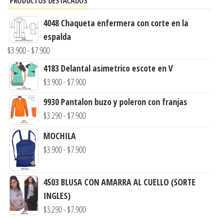
PRODUCTOS DESTACADOS
4048 Chaqueta enfermera con corte en la
espalda
Rango
$
3.900
-
$
7.900
de
4183 Delantal asimetrico escote en V
precios:
Rango
$
3.900
-
$
7.900
desde
de
9930 Pantalon buzo y poleron con franjas
$3.900
precios:
Rango
$
3.290
-
$
7.900
hasta
desde
de
$7.900
MOCHILA
$3.900
precios:
Rango
$
3.900
-
$
7.900
hasta
desde
de
$7.900
$3.290
precios:
4503 BLUSA CON AMARRA AL CUELLO (SORTE
hasta
desde
INGLES)
$7.900
$3.900
Rango
$
3.290
-
$
7.900
hasta