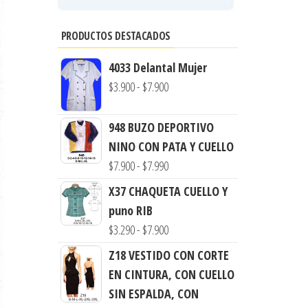
PRODUCTOS DESTACADOS
4033 Delantal Mujer
Rango
$
3.900
-
$
7.900
de
precios:
948 BUZO DEPORTIVO
desde
NINO CON PATA Y CUELLO
$3.900
Rango
$
7.900
-
$
7.990
hasta
de
X37 CHAQUETA CUELLO Y
$7.900
precios:
puno RIB
desde
Rango
$
3.290
-
$
7.900
$7.900
de
Z18 VESTIDO CON CORTE
hasta
precios:
EN CINTURA, CON CUELLO
$7.990
desde
SIN ESPALDA, CON
$3.290