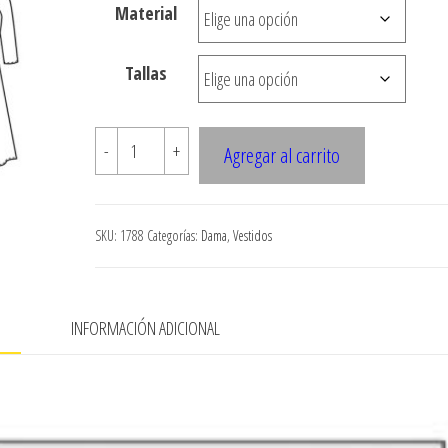
Material
hasta
$7.900
Tallas
1788
-
+
Agregar al carrito
Vestido
Cruzado
Manga
SKU:
1788
Categorías:
Dama
,
Vestidos
Raglan
cantidad
N
INFORMACIÓN ADICIONAL