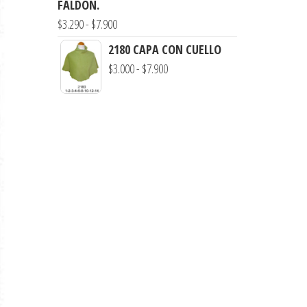
FALDON.
hasta
Rango
$
3.290
-
$
7.900
$7.900
de
2180 CAPA CON CUELLO
precios:
Rango
$
3.000
-
$
7.900
desde
de
$3.290
precios:
hasta
desde
$7.900
$3.000
hasta
$7.900