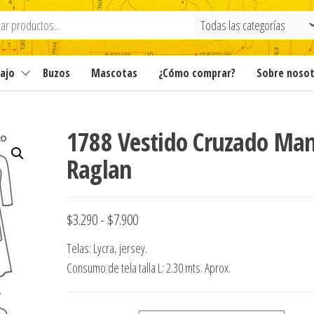
ajo
Buzos
Mascotas
¿Cómo comprar?
Sobre noso
1788 Vestido Cruzado Ma
Raglan
Rango
$
3.290
-
$
7.900
de
Telas: Lycra, jersey.
precios:
Consumo de tela talla L: 2.30 mts. Aprox.
desde
$3.290