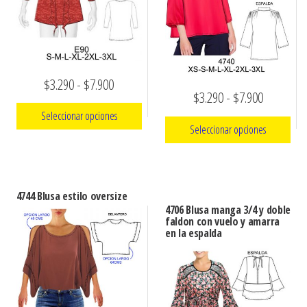
Rango
$
3.290
-
$
7.900
Rango
$
3.290
-
$
7.900
de
Seleccionar opciones
de
precios:
Seleccionar opciones
precios:
Este
desde
Este
desde
producto
$3.290
producto
$3.290
tiene
hasta
4744 Blusa estilo oversize
tiene
múltiples
hasta
4706 Blusa manga 3/4 y doble
$7.900
múltiples
faldon con vuelo y amarra
variantes.
$7.900
en la espalda
variantes.
Las
Las
opciones
opciones
se
se
pueden