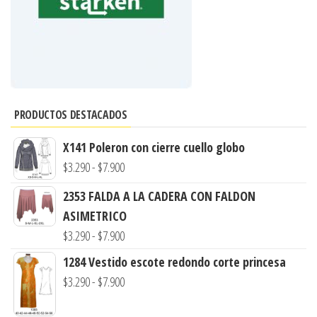
PRODUCTOS DESTACADOS
X141 Poleron con cierre cuello globo
Rango
$
3.290
-
$
7.900
de
2353 FALDA A LA CADERA CON FALDON
precios:
ASIMETRICO
desde
Rango
$
3.290
-
$
7.900
$3.290
de
1284 Vestido escote redondo corte princesa
hasta
precios:
Rango
$
3.290
-
$
7.900
$7.900
desde
de
$3.290