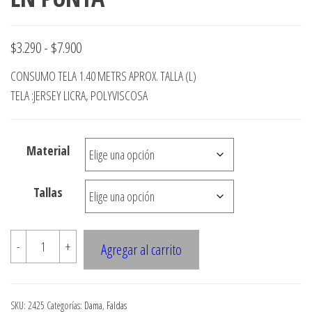
Rango
$
3.290
-
$
7.900
de
CONSUMO TELA 1.40 METRS APROX. TALLA (L)
precios:
TELA :JERSEY LICRA, POLYVISCOSA
desde
$3.290
Material
hasta
$7.900
Tallas
2425
-
+
Agregar al carrito
FALDA
SEMI
EVASE,
SKU:
2425
Categorías:
Dama
,
Faldas