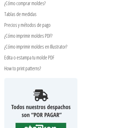
en
¿Cómo comprar moldes?
elegir
la
en
Tablas de medidas
página
la
Precios y métodos de pago
de
página
producto
¿Cómo imprimir moldes PDF?
de
producto
¿Cómo imprimir moldes en Illustrator?
Edita o estampa tu molde PDF
How to print patterns?