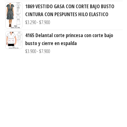
precios:
1869 VESTIDO GASA CON CORTE BAJO BUSTO
hasta
desde
CINTURA CON PESPUNTES HILO ELASTICO
$7.900
$3.290
Rango
$
3.290
-
$
7.900
hasta
de
$7.900
4165 Delantal corte princesa con corte bajo
precios:
busto y cierre en espalda
desde
Rango
$
3.900
-
$
7.900
$3.290
de
hasta
precios:
$7.900
desde
$3.900
hasta
$7.900